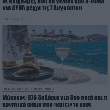
Οι πληρωμές που θα γίνουν από e-ΕΦΚΑ
και ΔΥΠΑ μέχρι τις 7 Αυγούστου
01.08.2026 | 15:56
PRONEWS.GR /
ΕΛΛΗΝΙΚΗ ΟΙΚΟΝΟΜΙΑ
Μύκονος: 876 δολάρια για δύο ποτά και η
αρνητική φήμη που «καίει» το νησί