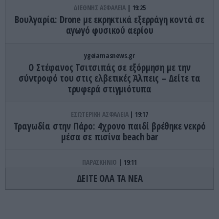
ΔΙΕΘΝΗΣ ΑΣΦΑΛΕΙΑ
19:25
Βουλγαρία: Drone με εκρηκτικά εξερράγη κοντά σε
αγωγό φυσικού αερίου
ygeiamasnews.gr
Ο Στέφανος Τσιτσιπάς σε εξόρμηση με την
σύντροφό του στις ελβετικές Άλπεις – Δείτε τα
τρυφερά στιγμιότυπα
ΕΣΩΤΕΡΙΚΗ ΑΣΦΑΛΕΙΑ
19:17
Τραγωδία στην Πάρο: 4χρονο παιδί βρέθηκε νεκρό
μέσα σε πισίνα beach bar
ΠΑΡΑΣΚΗΝΙΟ
19:11
Ο μικρότερος κάτοχος διαρκείας – Είναι δύο
ΔΕΙΤΕ ΟΛΑ ΤΑ ΝΕΑ
μηνών και έχει το δικό του εισιτήριο στον ΟΦΗ!
(βίντεο)