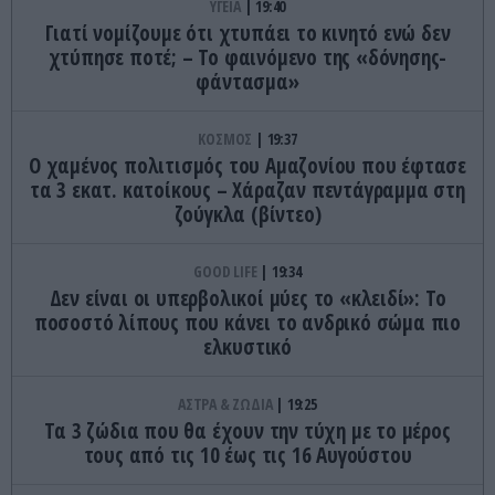
ΥΓΕΙΑ
19:40
Γιατί νομίζουμε ότι χτυπάει το κινητό ενώ δεν
χτύπησε ποτέ; – Το φαινόμενο της «δόνησης-
φάντασμα»
ΚΟΣΜΟΣ
19:37
Ο χαμένος πολιτισμός του Αμαζονίου που έφτασε
τα 3 εκατ. κατοίκους – Χάραζαν πεντάγραμμα στη
ζούγκλα (βίντεο)
GOOD LIFE
19:34
Δεν είναι οι υπερβολικοί μύες το «κλειδί»: Το
ποσοστό λίπους που κάνει το ανδρικό σώμα πιο
ελκυστικό
ΑΣΤΡΑ & ΖΩΔΙΑ
19:25
Τα 3 ζώδια που θα έχουν την τύχη με το μέρος
τους από τις 10 έως τις 16 Αυγούστου