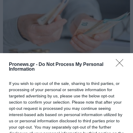
PRONEWS.GR /
ΕΛΛΗΝΙΚΗ ΟΙΚΟΝΟΜΙΑ
Pronews.gr -
Do Not Process My Personal
Information
Συντάξεις: Αυξάνονται από την 1η
Ιανουαρίου 2027 – Τέλος η προσωπική
If you wish to opt-out of the sale, sharing to third parties, or
διαφορά για 670.000 δικαιούχους
processing of your personal or sensitive information for
targeted advertising by us, please use the below opt-out
section to confirm your selection. Please note that after your
06.08.2026 | 10:33
opt-out request is processed you may continue seeing
interest-based ads based on personal information utilized by
us or personal information disclosed to third parties prior to
your opt-out. You may separately opt-out of the further