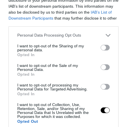
disclosure of your personal information by third parties on the
IAB’s list of downstream participants. This information may
also be disclosed by us to third parties on the
IAB’s List of
Downstream Participants
that may further disclose it to other
third parties.
Please note that this website/app uses one or more Google
Personal Data Processing Opt Outs
services and may gather and store information including but
not limited to your visit or usage behaviour. You may click to
I want to opt-out of the Sharing of my
personal data.
PRONEWS.GR /
ΕΛΛΗΝΙΚΗ ΟΙΚΟΝΟΜΙΑ
grant or deny consent to Google and its third-party tags to
Opted In
use your data for below specified purposes in below Google
«Τουρισμός για Όλους 2026-2027»: Ποιοι
consent section.
I want to opt-out of the Sale of my
μπορούν να κάνουν αίτηση σήμερα για το
Personal Data.
Opted In
voucher έως 600 ευρώ
I want to opt-out of processing my
Personal Data for Targeted Advertising.
06.08.2026 | 08:59
Opted In
I want to opt-out of Collection, Use,
Retention, Sale, and/or Sharing of my
Personal Data that Is Unrelated with the
Purposes for which it was collected.
Opted Out