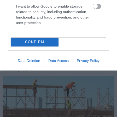
I want to allow Google to enable storage
related to security, including authentication
functionality and fraud prevention, and other
user protection.
PRONEWS.GR /
ΕΛΛΗΝΙΚΗ ΟΙΚΟΝΟΜΙΑ
CONFIRM
Jumbo: Από την εξυπηρέτηση… στη
χρέωση για ένα καρότσι!
Data Deletion
Data Access
Privacy Policy
05.08.2026 | 14:08