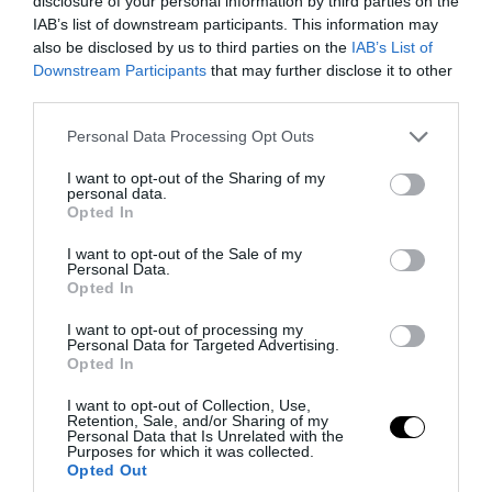
disclosure of your personal information by third parties on the
IAB’s list of downstream participants. This information may
also be disclosed by us to third parties on the
IAB’s List of
Downstream Participants
that may further disclose it to other
PRONEWS.GR /
ΕΛΛΗΝΙΚΗ ΟΙΚΟΝΟΜΙΑ
third parties.
ΓΣΕΕ: Πώς θα αμειφθούν όσοι εργαστούν
Please note that this website/app uses one or more Google
Personal Data Processing Opt Outs
τον Δεκαπενταύγουστο
services and may gather and store information including but
not limited to your visit or usage behaviour. You may click to
I want to opt-out of the Sharing of my
personal data.
grant or deny consent to Google and its third-party tags to
06.08.2026 | 12:27
Opted In
use your data for below specified purposes in below Google
consent section.
I want to opt-out of the Sale of my
Personal Data.
Opted In
I want to opt-out of processing my
Personal Data for Targeted Advertising.
Opted In
I want to opt-out of Collection, Use,
Retention, Sale, and/or Sharing of my
Personal Data that Is Unrelated with the
Purposes for which it was collected.
Opted Out