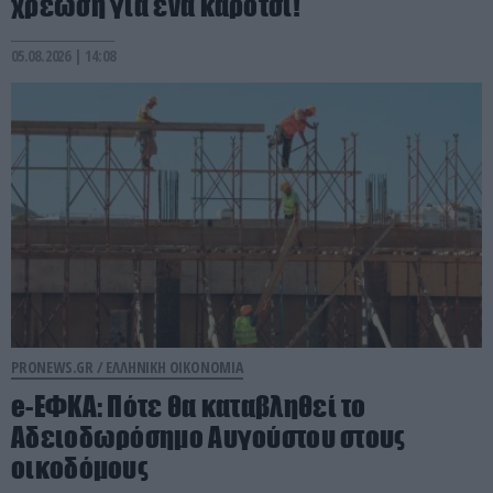
χρέωση για ένα καρότσι!
05.08.2026 | 14:08
PRONEWS.GR /
ΕΛΛΗΝΙΚΗ ΟΙΚΟΝΟΜΙΑ
e-ΕΦΚΑ: Πότε θα καταβληθεί το
Αδειοδωρόσημο Αυγούστου στους
οικοδόμους