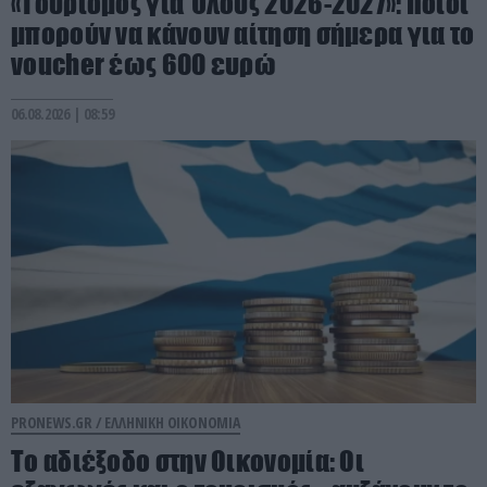
«Τουρισμός για Όλους 2026-2027»: Ποιοι
μπορούν να κάνουν αίτηση σήμερα για το
voucher έως 600 ευρώ
06.08.2026 | 08:59
PRONEWS.GR /
ΕΛΛΗΝΙΚΗ ΟΙΚΟΝΟΜΙΑ
Το αδιέξοδο στην Οικονομία: Οι