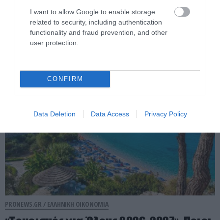
Συντάξεις: Αυξάνονται από την 1η
I want to allow Google to enable storage
related to security, including authentication
Ιανουαρίου 2027 – Τέλος η προσωπική
functionality and fraud prevention, and other
διαφορά για 670.000 δικαιούχους
user protection.
06.08.2026 | 10:33
CONFIRM
Data Deletion
Data Access
Privacy Policy
PRONEWS.GR /
ΕΛΛΗΝΙΚΗ ΟΙΚΟΝΟΜΙΑ