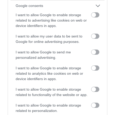
PRONEWS.GR /
ΕΛΛΗΝΙΚΗ ΟΙΚΟΝΟΜΙΑ
Google consents
Κάρτα αγρότη: Νέα ψηφιακή διαδικασία
I want to allow Google to enable storage
από τις 28 Αυγούστου – Πώς θα γίνεται η
related to advertising like cookies on web or
device identifiers in apps.
ενεργοποίησή της
I want to allow my user data to be sent to
06.08.2026 | 11:33
Google for online advertising purposes.
I want to allow Google to send me
personalized advertising.
I want to allow Google to enable storage
related to analytics like cookies on web or
device identifiers in apps.
I want to allow Google to enable storage
related to functionality of the website or app.
I want to allow Google to enable storage
related to personalization.
PRONEWS.GR /
ΕΛΛΗΝΙΚΗ ΟΙΚΟΝΟΜΙΑ