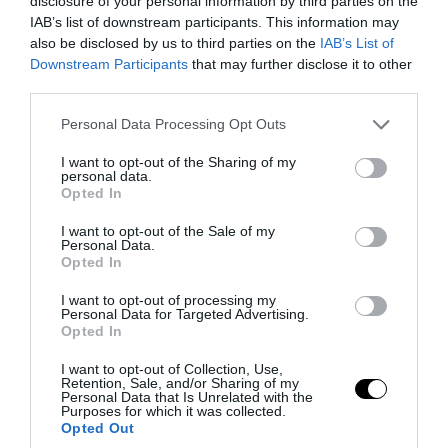
«Τουρισμός για Όλους 2026-2027»: Ποιοι
disclosure of your personal information by third parties on the
IAB’s list of downstream participants. This information may
μπορούν να κάνουν αίτηση σήμερα για το
also be disclosed by us to third parties on the
IAB’s List of
voucher έως 600 ευρώ
Downstream Participants
that may further disclose it to other
third parties.
06.08.2026 | 08:59
Please note that this website/app uses one or more Google
Personal Data Processing Opt Outs
services and may gather and store information including but
not limited to your visit or usage behaviour. You may click to
I want to opt-out of the Sharing of my
personal data.
grant or deny consent to Google and its third-party tags to
Opted In
use your data for below specified purposes in below Google
consent section.
I want to opt-out of the Sale of my
Personal Data.
Opted In
I want to opt-out of processing my
Personal Data for Targeted Advertising.
Opted In
I want to opt-out of Collection, Use,
Retention, Sale, and/or Sharing of my
PRONEWS.GR /
ΕΛΛΗΝΙΚΗ ΟΙΚΟΝΟΜΙΑ
Personal Data that Is Unrelated with the
Purposes for which it was collected.
Το αδιέξοδο στην Οικονομία: Οι
Opted Out