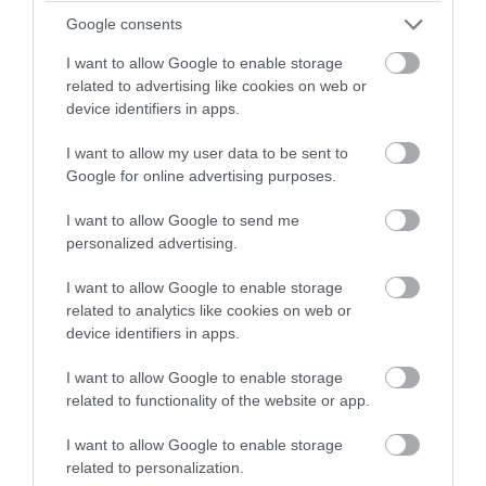
εξαγωγές και ο τουρισμός… αυξάνουν το
Google consents
έλλειμμα γιατί εκτοξεύουν τις
εισαγωγές!
I want to allow Google to enable storage
related to advertising like cookies on web or
device identifiers in apps.
05.08.2026 | 19:04
I want to allow my user data to be sent to
Google for online advertising purposes.
I want to allow Google to send me
personalized advertising.
I want to allow Google to enable storage
related to analytics like cookies on web or
device identifiers in apps.
I want to allow Google to enable storage
related to functionality of the website or app.
PRONEWS.GR /
ΕΛΛΗΝΙΚΗ ΟΙΚΟΝΟΜΙΑ
I want to allow Google to enable storage
Jumbo: Από την εξυπηρέτηση… στη
related to personalization.