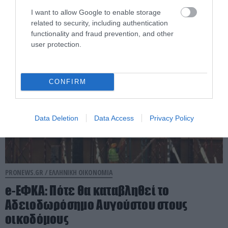
χρέωση για ένα καρότσι!
I want to allow Google to enable storage
related to security, including authentication
05.08.2026 | 14:08
functionality and fraud prevention, and other
user protection.
CONFIRM
Data Deletion
Data Access
Privacy Policy
PRONEWS.GR /
ΕΛΛΗΝΙΚΗ ΟΙΚΟΝΟΜΙΑ
e-ΕΦΚΑ: Πότε θα καταβληθεί το
Αδειοδωρόσημο Αυγούστου στους
οικοδόμους