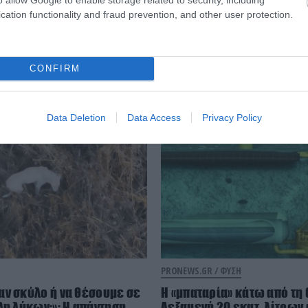
cation functionality and fraud prevention, and other user protection.
CONFIRM
Φύση
Data Deletion
Data Access
Privacy Policy
PRONEWS.GR /
ΦΥΣΗ
αν σκύλο ή να θέσουμε σε
Η «μπαταρία» κάτω από τη
λη λύκων;»: Η απάντηση
Δεξαμενή 20 εκατ. λίτρων