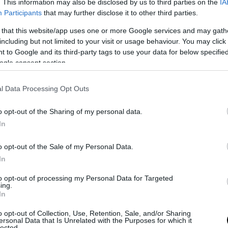
. This information may also be disclosed by us to third parties on the
IA
Participants
that may further disclose it to other third parties.
ΣΗΜΕΡΑ
 that this website/app uses one or more Google services and may gath
including but not limited to your visit or usage behaviour. You may click 
ιότερες παραλίες της Αστυπάλαιας – Οι κρυφοί π
 to Google and its third-party tags to use your data for below specifi
ogle consent section.
εταλούδας του Αιγαίου»
σουμε έναν σκύλο ή να θέσουμε σε κίνδυνο μια α
l Data Processing Opt Outs
»: Η απάντηση του ερευνητή για το νεκρό κουτάβι
η επί Γης» στην Αττικοβοιωτία: Οι φωτιές εξαπέλ
o opt-out of the Sharing of my personal data.
ια όσες 6 βόμβες στη Χιροσίμα (γραφήματα)
In
o opt-out of the Sale of my Personal Data.
In
Ακολουθήστε το
pronews.gr
στο Google News και μ
πρώτοι όλες τις ειδήσεις
to opt-out of processing my Personal Data for Targeted
ing.
In
ΟΙΑ
ΡΙΧΤΕΡ
ΣΕΙΣΜΟΣ
o opt-out of Collection, Use, Retention, Sale, and/or Sharing
ersonal Data that Is Unrelated with the Purposes for which it
lected.