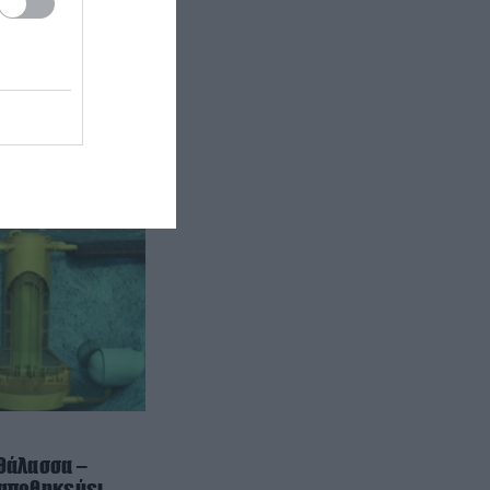
προσωπικά στοιχεία
CELEBRITIES
18:51
«Φωτιά και λάβρα» η
Α.Παναγιώταρου που πόζαρε με
ένα μικροσκοπικό πορτοκαλί
μαγιό – Δείτε φωτογραφίες
CELEBRITIES
18:49
Τα μυστικά ευεξίας των
celebrities που έγιναν παγκόσμια
τάση
ΚΟΣΜΟΣ
18:46
Συναγερμός σε πόλη της
Ινδονησίας μετά από επίθεση
μαϊμούς: Τραυματίστηκαν 18
άτομα και έκλεισαν 40 σχολεία
 θάλασσα –
 αποθηκεύει