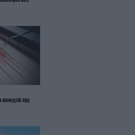
ΕΣΩΤΕΡΙΚΗ ΑΣΦΑΛΕΙΑ
18:36
Φωτιά στο Στεφάνι Κορινθίας –
Μεγάλη κινητοποίηση με 11
εναέρια μέσα
ΕΣΩΤΕΡΙΚΗ ΑΣΦΑΛΕΙΑ
18:35
Σοκ στην Κρήτη: Ημίγυμνος
τουρίστας πλησιάζει γυναίκα σε
επιχείρηση και ζητά «τιμή» για
ανήλικο κορίτσι! (βίντεο)
ΚΟΣΜΟΣ
18:25
Εφετείο κατά Ντόναλντ Τραμπ:
Παράνομη η κατασκευή της νέας
 ανοιχτά της
αίθουσας στον Λευκό Οίκο
ΔΙΕΘΝΗΣ ΑΣΦΑΛΕΙΑ
18:22
To σχέδιο των ΗΠΑ για τον πλήρη
έλεγχο της Κούβας: Στην «αιχμή»