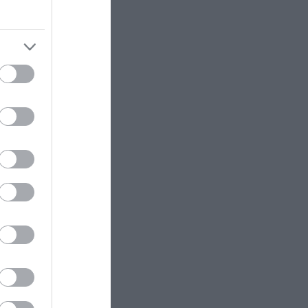
στοιχεία για τα αίτια της
τραγωδίας (βίντεο)
ram
ΚΟΣΜΟΣ
19:03
Σκοτώθηκε Αφρικανός
μετανάστης που προσπάθησε να
φτάσει στη Θέουτα με…
αλεξίπτωτο (βίντεο-σκληρές
εικόνες)
ΔΙΕΘΝΗΣ ΠΟΛΙΤΙΚΗ
18:59
Τ.Μελόνι «Δεν δεχόμαστε
τελεσίγραφα» – Σκληρή κόντρα
Ρώμης–Μαδρίτης για τα σύνορα
Σένγκεν
ΕΣΩΤΕΡΙΚΗ ΑΣΦΑΛΕΙΑ
18:52
Νέα απάτη με «μαϊμού» email
από τον e-ΕΦΚΑ – Πώς κλέβουν