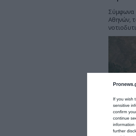
Σύμφωνα 
Αθηνών, τ
νοτιοδυτ
Pronews.g
If you wish 
sensitive in
confirm you
continue se
information 
further disc