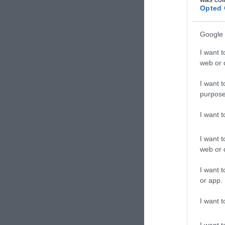
Opted 
Δε
Google 
I want t
web or d
I want t
purpose
I want 
I want t
web or d
I want t
or app.
I want t
I want t