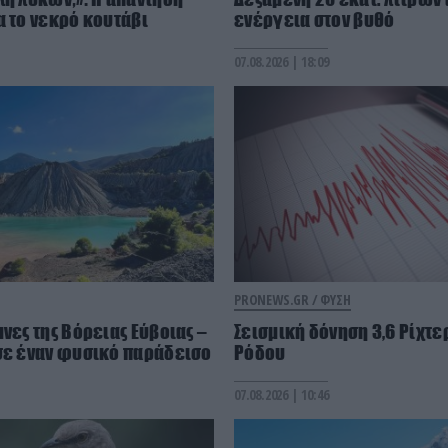
α το νεκρό κουτάβι
ενέργεια στον βυθό
07.08.2026 | 18:09
PRONEWS.GR /
ΦΥΣΗ
νες της Βόρειας Εύβοιας –
Σεισμική δόνηση 3,6 Ρίχτερ
σε έναν φυσικό παράδεισο
Ρόδου
07.08.2026 | 10:46