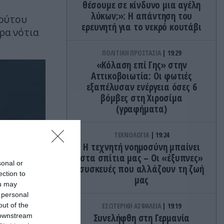
θέσουμε σε κίνδυνο μια αγέλη
λύκων;»: Η απάντηση του
τούτου
ερευνητή για το νεκρό κουτάβι
ρα νότια
ΠΟΛΙΤΙΚΗ ΠΡΟΣΤΑΣΙΑ
19:29
«Κόλαση επί Γης» στην
Αττικοβοιωτία: Οι φωτιές
εξαπέλυσαν ενέργεια όσες 6
βόμβες στη Χιροσίμα
(γραφήματα)
ΤΕΧΝΟΛΟΓΙΑ
19:24
Η τεχνητή νοημοσύνη μπαίνει
στα σπίτια μας – Οι «έξυπνες»
sonal or
συσκευές που αλλάζουν τη ζωή
ection to
μας
ou may
 personal
out of the
ΕΣΩΤΕΡΙΚΗ ΑΣΦΑΛΕΙΑ
19:19
 downstream
Συνελήφθη στη Γερμανία