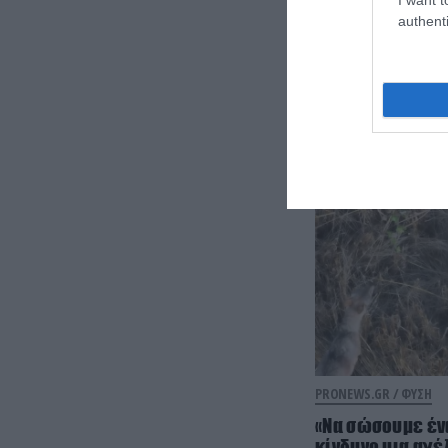
authenti
PRONEWS.GR /
ΦΥΣΗ
«Να σώσουμε έν
κίνδυνο μια αγέ