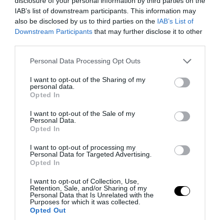
disclosure of your personal information by third parties on the
IAB’s list of downstream participants. This information may
also be disclosed by us to third parties on the
IAB’s List of
Δείτε μας ζωντανά στο
YouTube
,
Downstream Participants
that may further disclose it to other
Twitch
,
X
,
Telegram
third parties.
Please note that this website/app uses one or more Google
Personal Data Processing Opt Outs
services and may gather and store information including but
not limited to your visit or usage behaviour. You may click to
I want to opt-out of the Sharing of my
personal data.
grant or deny consent to Google and its third-party tags to
Opted In
use your data for below specified purposes in below Google
consent section.
I want to opt-out of the Sale of my
Personal Data.
Opted In
I want to opt-out of processing my
Personal Data for Targeted Advertising.
Opted In
I want to opt-out of Collection, Use,
Retention, Sale, and/or Sharing of my
Personal Data that Is Unrelated with the
Διατροφή
Purposes for which it was collected.
Opted Out