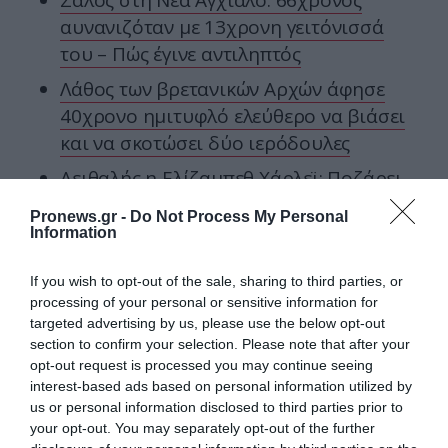
Σάλος στη Νέα Αγχίαλο: 66χρονος
αυνανιζόταν με 13χρονη γειτόνισσά
του – Πώς έγινε αντιληπτός
Λάθος των βρετανικών Αρχών άφησε
40χρονο ημιτυφλό ελεύθερο να βιάσει
και να σκοτώσει δύο ιερόδουλες
Αειθαλής η Ελίζαμπεθ Χάρλεϊ: Ποζάρει
με μαγιό και εντυπωσιάζει στα 61 της
Pronews.gr -
Do Not Process My Personal
(φωτο)
Information
If you wish to opt-out of the sale, sharing to third parties, or
Ακολουθήστε το
pronews.gr
στο
processing of your personal or sensitive information for
Google News και μάθετε πρώτοι όλες
targeted advertising by us, please use the below opt-out
τις ειδήσεις
section to confirm your selection. Please note that after your
opt-out request is processed you may continue seeing
interest-based ads based on personal information utilized by
us or personal information disclosed to third parties prior to
TAGS:
ΑΥΓΑ
ΔΙΑΤΡΟΦΗ
ΠΡΩΤΕΪΝΗ
ΥΓΕΙΑ
your opt-out. You may separately opt-out of the further