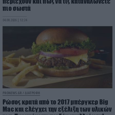
περιέχουν και πώς να τις καταναλώνετε
πιο σωστά
04.08.2026 | 12:24
PRONEWS.GR /
ΔΙΑΤΡΟΦΗ
Ρώσος κρατά από το 2017 μπέργκερ Big
Mac και ελέγχει την εξέλιξη των υλικών