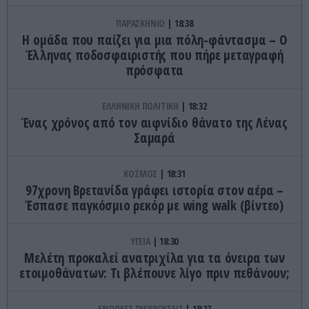
ΠΑΡΑΣΚΗΝΙΟ
18:38
Η ομάδα που παίζει για μια πόλη-φάντασμα – Ο
Έλληνας ποδοσφαιριστής που πήρε μεταγραφή
πρόσφατα
ΕΛΛΗΝΙΚΗ ΠΟΛΙΤΙΚΗ
18:32
Ένας χρόνος από τον αιφνίδιο θάνατο της Λένας
Σαμαρά
ΚΟΣΜΟΣ
18:31
97χρονη Βρετανίδα γράφει ιστορία στον αέρα –
Έσπασε παγκόσμιο ρεκόρ με wing walk (βίντεο)
ΥΓΕΙΑ
18:30
Μελέτη προκαλεί ανατριχίλα για τα όνειρα των
ετοιμοθάνατων: Τι βλέπουνε λίγο πριν πεθάνουν;
ΕΝΟΠΛΕΣ ΣΥΓΚΡΟΥΣΕΙΣ
18:27