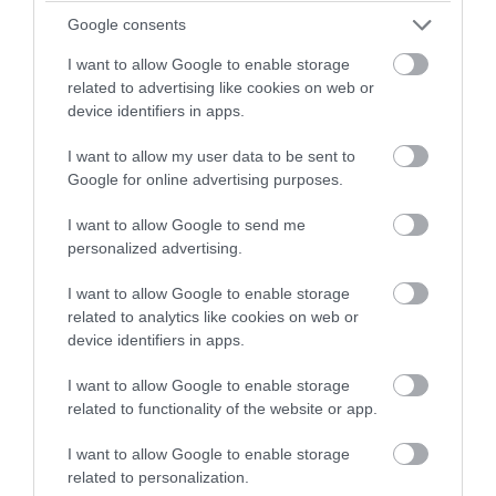
Google consents
I want to allow Google to enable storage
related to advertising like cookies on web or
device identifiers in apps.
I want to allow my user data to be sent to
PRONEWS.GR /
ΥΓΕΙΑ
Google for online advertising purposes.
Παρενέργεια εμβολίων κατά Covid-19:
I want to allow Google to send me
«1,25 δις γυναίκες θα τεκνοποιήσουν ένα
personalized advertising.
είδος ανθρώπου που δεν έχει υπάρξει
I want to allow Google to enable storage
μέχρι στιγμής»
related to analytics like cookies on web or
device identifiers in apps.
06.08.2026 | 09:36
I want to allow Google to enable storage
related to functionality of the website or app.
I want to allow Google to enable storage
related to personalization.