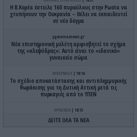
Η Β.Κορέα έστειλε 160 πυραύλους στην Ρωσία να
χτυπήσουν την Ουκρανία – Θέλει να εκπαιδευτεί
σε νέο δόγμα
ygeiamasnews.gr
Νέα επιστημονική μελέτη αμφισβητεί το σχήμα
της «κλεψύδρας»: Αυτό είναι το «ιδανικό»
γυναικείο σώμα
ΚΥΒΕΡΝΗΣΗ
18:16
Το σχέδιο αποκατάστασης και αντιπλημμυρικής
θωράκισης για τη Δυτική Αττική μετά τις
πυρκαγιές από το ΥΠΕΝ
ΘΡΗΣΚΕΙΑ
18:15
Άγνωστες προφητείες που συζητούν ακόμη οι
ΔΕΙΤΕ ΟΛΑ ΤΑ ΝΕΑ
πιστοί