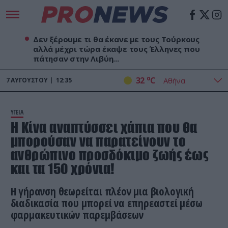
Δεν ξέρουμε τι θα έκανε με τους Τούρκους
αλλά μέχρι τώρα έκαψε τους Έλληνες που
πάτησαν στην Λιβύη...
o
32
C
7
ΑΥΓΟΎΣΤΟΥ
12:36
ΥΓΕΙΑ
Η Κίνα αναπτύσσει χάπια που θα
μπορούσαν να παρατείνουν το
ανθρώπινο προσδόκιμο ζωής έως
και τα 150 χρόνια!
Η γήρανση θεωρείται πλέον μια βιολογική
διαδικασία που μπορεί να επηρεαστεί μέσω
φαρμακευτικών παρεμβάσεων