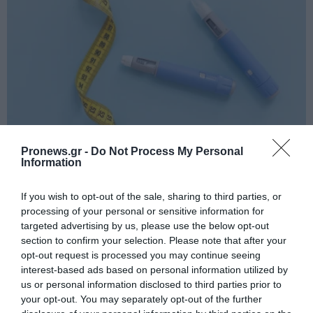
Pronews.gr -
Do Not Process My Personal
Information
PRONEWS.GR /
ΥΓΕΙΑ
Ενέσιμα φάρμακα απώλειας βάρους: Οι 5
If you wish to opt-out of the sale, sharing to third parties, or
ελλείψεις που μπορεί να εμφανιστούν
processing of your personal or sensitive information for
targeted advertising by us, please use the below opt-out
σε όσους τα χρησιμοποιούν
section to confirm your selection. Please note that after your
opt-out request is processed you may continue seeing
06.08.2026 | 09:51
interest-based ads based on personal information utilized by
us or personal information disclosed to third parties prior to
your opt-out. You may separately opt-out of the further