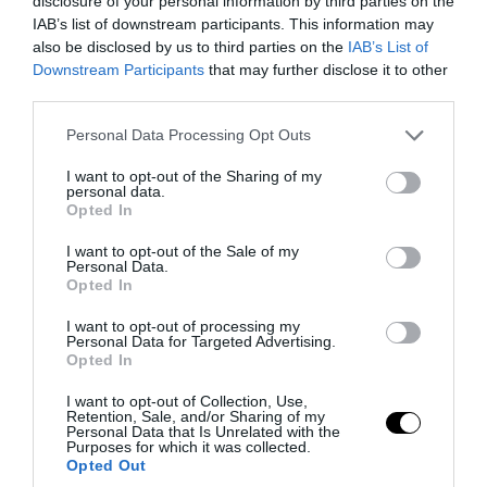
disclosure of your personal information by third parties on the
IAB’s list of downstream participants. This information may
also be disclosed by us to third parties on the
IAB’s List of
Downstream Participants
that may further disclose it to other
third parties.
Please note that this website/app uses one or more Google
Personal Data Processing Opt Outs
services and may gather and store information including but
not limited to your visit or usage behaviour. You may click to
I want to opt-out of the Sharing of my
personal data.
grant or deny consent to Google and its third-party tags to
Opted In
use your data for below specified purposes in below Google
PRONEWS.GR /
ΥΓΕΙΑ
consent section.
I want to opt-out of the Sale of my
Τρέμουλο στο βλέφαρο: Γιατί συμβαίνει
Personal Data.
Opted In
και πώς μπορεί να αντιμετωπιστεί
I want to opt-out of processing my
Personal Data for Targeted Advertising.
06.08.2026 | 09:50
Opted In
I want to opt-out of Collection, Use,
Retention, Sale, and/or Sharing of my
Personal Data that Is Unrelated with the
Purposes for which it was collected.
Opted Out