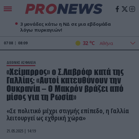
3 μονάδες κάτω η ΝΔ σε μια εβδομάδα
λόγω πυρκαγιών!
o
32
C
07
08
08:09
ΔΙΕΘΝΗΣ ΑΣΦΑΛΕΙΑ
«Χείμαρρος» ο Σ.Λαβρόφ κατά της
Γαλλίας: «Αυτοί κατευθύνουν την
Ουκρανία – Ο Μακρόν βράζει από
μίσος για τη Ρωσία»
«Σε πολιτικό μέχρι στιγμής επίπεδο, η Γαλλία
λειτουργεί ως εχθρική χώρα»
21.05.2025 | 14:19