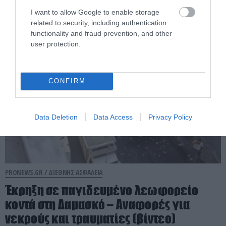
– Η εμπλοκή του Μ.Αχμαντινετζάντ
I want to allow Google to enable storage
related to security, including authentication
06.08.2026 | 21:59
functionality and fraud prevention, and other
user protection.
CONFIRM
Data Deletion
Data Access
Privacy Policy
PRONEWS.GR /
ΔΙΕΘΝΗΣ ΑΣΦΑΛΕΙΑ
Έκρηξη σε παγιδευμένο λεωφορείο
κοντά στη Δαμασκό – Αναφορές για
νεκρούς και τραυματίες (βίντεο)