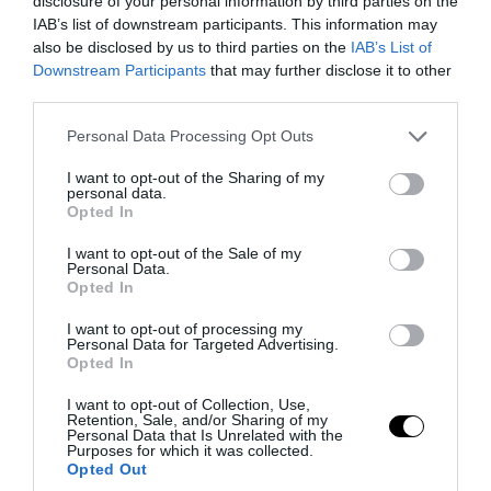
disclosure of your personal information by third parties on the
«Απειλές κατά της Συρίας είναι σαν να
IAB’s list of downstream participants. This information may
απειλούν εμάς»
also be disclosed by us to third parties on the
IAB’s List of
Downstream Participants
that may further disclose it to other
06.08.2026 | 23:32
third parties.
Please note that this website/app uses one or more Google
Personal Data Processing Opt Outs
services and may gather and store information including but
not limited to your visit or usage behaviour. You may click to
I want to opt-out of the Sharing of my
personal data.
grant or deny consent to Google and its third-party tags to
Opted In
use your data for below specified purposes in below Google
consent section.
I want to opt-out of the Sale of my
Personal Data.
Opted In
I want to opt-out of processing my
Personal Data for Targeted Advertising.
Opted In
PRONEWS.GR /
ΔΙΕΘΝΗΣ ΑΣΦΑΛΕΙΑ
I want to opt-out of Collection, Use,
Retention, Sale, and/or Sharing of my
Personal Data that Is Unrelated with the
Τα ρωσικά καταφύγια που φυλάσσονται
Purposes for which it was collected.
πυρηνικές κεφαλές που η κάθε μία
Opted Out