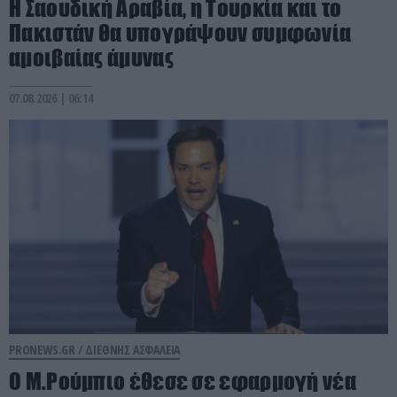
Η Σαουδική Αραβία, η Τουρκία και το
Πακιστάν θα υπογράψουν συμφωνία
αμοιβαίας άμυνας
07.08.2026 | 06:14
PRONEWS.GR /
ΔΙΕΘΝΗΣ ΑΣΦΑΛΕΙΑ
Ο Μ.Ρούμπιο έθεσε σε εφαρμογή νέα