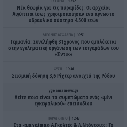
ΙΣΤΟΡΙΑ
10:52
Νέα θεωρία για τις πυραμίδες: Οι αρχαίοι
Αιγύπτιοι ίσως χρησιμοποίησαν ένα άγνωστο
υδραυλικό σύστημα 4.500 ετών
ΔΙΕΘΝΗΣ ΑΣΦΑΛΕΙΑ
10:51
Γερμανία: Συνελήφθη 31χρονος που εμπλέκεται
στην εγκληματική οργάνωση των τσιγαράδων του
«Έντικ»
ΦΥΣΗ
10:46
Σεισμική δόνηση 3,6 Ρίχτερ ανοιχτά της Ρόδου
ygeiamasnews.gr
Δείτε ποια είναι τα συμπτώματα ενός «μίνι
εγκεφαλικού» επεισοδίου
ΠΑΡΑΣΚΗΝΙΟ
10:43
Στα «μαχαίρια» Α.Γκολτές & Λ.Ντόντσιτς: Το