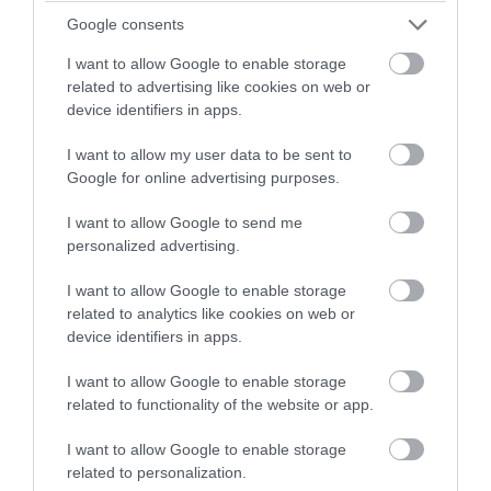
μπορεί να καταστρέψει «μία
Google consents
Θεσσαλονίκη»
I want to allow Google to enable storage
related to advertising like cookies on web or
06.08.2026 | 22:11
device identifiers in apps.
I want to allow my user data to be sent to
Google for online advertising purposes.
I want to allow Google to send me
personalized advertising.
I want to allow Google to enable storage
related to analytics like cookies on web or
device identifiers in apps.
I want to allow Google to enable storage
PRONEWS.GR /
ΔΙΕΘΝΗΣ ΑΣΦΑΛΕΙΑ
related to functionality of the website or app.
Το σχέδιο των ισραηλινών για να
I want to allow Google to enable storage
πείσουν τον Ν.Τραμπ να χτυπήσει το Ιράν
related to personalization.