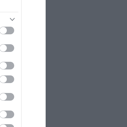
ενημερώνει την κωφή αδελφή της
ότι είναι έτοιμο το φαγητό της
τον πρώτο
μα
ΔΙΕΘΝΗΣ ΠΟΛΙΤΙΚΗ
22:23
οξη με
ΗΠΑ: Η Γερουσία ενέκρινε νέο
πακέτο κυρώσεων κατά της
Ρωσίας
 Κιτσάκη,
ολύτως
ΚΟΣΜΟΣ
22:21
Κλιφ Λάιονς Ντόμπι: Δραπέτευσε
ο καταδικασμένος παιδοβιαστής
στη Σκωτία – Οι οδηγίες των
 δίκη:
Αρχών προς τους πολίτες
ι
ί και
ΚΑΙΡΟΣ
22:14
Όχι δεν είναι Al: Κεραυνός
άστραψε και «χτύπησε» ουράνιο
τόξο – Δείτε φωτογραφία από το
εντυπωσιακό φαινόμενο