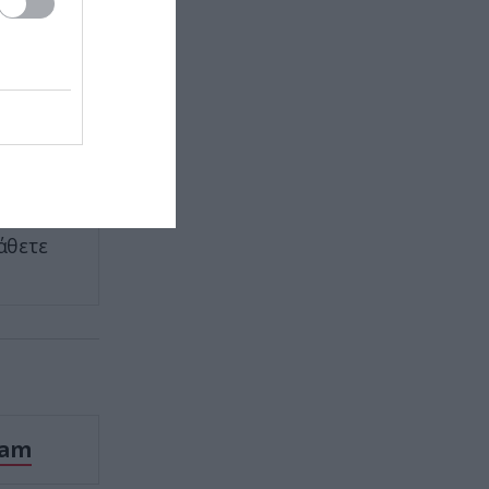
νη
ΠΑΡΑΣΚΗΝΙΟ
22:10
ελεύθερο
Ο Ενές Καντέρ δήλωσε συμμετοχή
για να αγωνιστεί στο γυναικείο
NBA και προκάλεσε αντιδράσεις
πωσιάζει
(φώτο)
ΕΣΩΤΕΡΙΚΗ ΑΣΦΑΛΕΙΑ
22:05
Πόρτο Γερμενό: Σκύλος γύρισε
άθετε
σοβαρά τραυματισμένος στο
σπίτι που τον φρόντιζαν μία
εβδομάδα μετά τη φωτιά (φώτο)
ΚΥΠΡΟΣ
22:04
Μοναχός στην Πάφο επιτέθηκε με
μαχαίρι και τραυμάτισε δύο
άτομα
ram