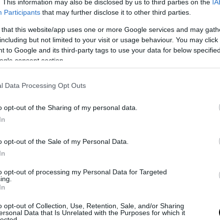
. This information may also be disclosed by us to third parties on the
IA
α με εξομολογεί και σε αυτές τις συναντήσεις γινό
Participants
that may further disclose it to other third parties.
ένα σκοτεινό δωμάτιο που είχε διαμορφώσει στο σ
 that this website/app uses one or more Google services and may gath
έκανε πολύ άσεμνες και απρεπείς ερωτήσεις και στ
including but not limited to your visit or usage behaviour. You may click 
 όταν στο τέλος διαβάζει την συγχωρητική ευχή, 
 to Google and its third-party tags to use your data for below specifi
 κοντά μου και ακουμπούσε το ερεθισμένο του 
ogle consent section.
υ».
l Data Processing Opt Outs
εται πως ο 53χρονος ιερέας είχε καταδικαστεί 
μό, ομόφωνα ένοχος με το εφετείο να του επιβ
o opt-out of the Sharing of my personal data.
ν ίδια ακριβώς ποινή 27 χρόνια κάθειρξη.
In
α μου πήγε ως μάρτυρας υπεράσπισης του ιερ
o opt-out of the Sale of my Personal Data.
ίναι και από θρησκευτική οικογένεια. Τόσα χρ
In
 ποτέ δεν κρίνουμε ένα ράσο. Την φόβιζε με το
to opt-out of processing my Personal Data for Targeted
ουν οι κατάρες πίσω».
ing.
In
ύ δύσκολο γιατί απέναντί μου είχα και τη μητέρα
o opt-out of Collection, Use, Retention, Sale, and/or Sharing
ς κατέθεσε εναντίον μας. Και ίσως αυτό να ήταν τ
ersonal Data that Is Unrelated with the Purposes for which it
lected.