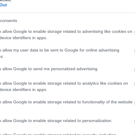
ό σε αυτή την ιστορία».
Out
χρόνια ήταν προφυλακισμένος, καταδικάστηκε σ
consents
 παρόλα αυτά μέχρι και το εφετείο είχε το δικαίω
o allow Google to enable storage related to advertising like cookies on
α φοράει ράσα. Αυτό εμένα σαν χριστιανή ορθόδ
evice identifiers in apps.
ει».
o allow my user data to be sent to Google for online advertising
ώρα, η δικηγόρος θυμάτων του ιερέα, Αικατερίνη
s.
Τα κορίτσια που εκπροσωπώ αισθάνονται απ
to allow Google to send me personalized advertising.
νες».
o allow Google to enable storage related to analytics like cookies on
αποκάλυψε σε βάρος του ιερέα εκκρεμεί κι άλλη
evice identifiers in apps.
ίται για συναφείς πράξεις, δηλαδή για βιασμό κα
 σε ασέλγεια για άλλα 2 κορίτσια θύματα. Εκκρεμε
o allow Google to enable storage related to functionality of the website
, είναι σε προσδιορισμό».
o allow Google to enable storage related to personalization.
ΣΗΜΕΡΑ
o allow Google to enable storage related to security, including