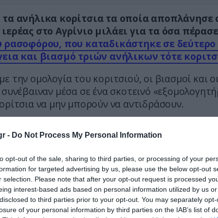
 τα ανήλικα κορίτσια τα οποία αποπλάνησε 
 ιερέας στο Αγρίνιο μιλάει για τα όσα πέρασ
υ ρασοφόρου, που καταδικάστηκε σε δεύτερο
γεια και βιασμό τριών ανήλικων τότε κοριτ
ε την ομολογία του κοριτσιού, οι βιασμοί και ο
 συνέβαιναν μέσα σε ένα σκοτεινό «εξομολογητή
ορίτσια να μην μπορούν να αντιδράσουν.
κία των 13 ετών άρχισε να ασελγεί επάνω μου, με
r -
Do Not Process My Personal Information
Με διάφορα φιλιά στο λαιμό και στο σβέρκο. Στη 
 με εξομολογεί κατά μόνας. Ενώ δεν είχε άδεια να 
to opt-out of the sale, sharing to third parties, or processing of your per
μα της εξομολόγησης. Υπάρχει και ένα παραθρησ
formation for targeted advertising by us, please use the below opt-out s
έσα σε όλη αυτή την ιστορία. Και ήταν αυτό το οπ
r selection. Please note that after your opt-out request is processed y
ίησε προκειμένου να μπορεί να χειραγωγεί και 
eing interest-based ads based on personal information utilized by us or
disclosed to third parties prior to your opt-out. You may separately opt-
 αποκαλύπτει η 30χρονη σήμερα Κωνσταντίνα.
losure of your personal information by third parties on the IAB’s list of