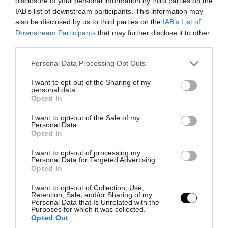
disclosure of your personal information by third parties on the
IAB’s list of downstream participants. This information may
also be disclosed by us to third parties on the
IAB’s List of
Downstream Participants
that may further disclose it to other
third parties.
Please note that this website/app uses one or more Google
Personal Data Processing Opt Outs
services and may gather and store information including but
not limited to your visit or usage behaviour. You may click to
I want to opt-out of the Sharing of my
personal data.
grant or deny consent to Google and its third-party tags to
PRONEWS.GR /
AUTO - MOTO
Opted In
use your data for below specified purposes in below Google
Αλλάζουν όλα στα διπλώματα οδήγησης:
consent section.
I want to opt-out of the Sale of my
Personal Data.
Έρχεται το ευρωπαϊκό ψηφιακό
Opted In
δίπλωμα και νέο «ποινολόγιο»
I want to opt-out of processing my
Personal Data for Targeted Advertising.
05.08.2026 | 13:36
Opted In
I want to opt-out of Collection, Use,
Retention, Sale, and/or Sharing of my
Personal Data that Is Unrelated with the
Purposes for which it was collected.
Opted Out