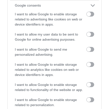
Google consents
I want to allow Google to enable storage
related to advertising like cookies on web or
device identifiers in apps.
I want to allow my user data to be sent to
Google for online advertising purposes.
PRONEWS.GR /
AUTO - MOTO
Λέσβος: Οδηγός κάνει τετραπλή
I want to allow Google to send me
προσπέραση πάνω σε στροφή και
personalized advertising.
γλιτώνει την τελευταία στιγμή από
I want to allow Google to enable storage
σύγκρουση! (βίντεο)
related to analytics like cookies on web or
device identifiers in apps.
05.08.2026 | 12:24
I want to allow Google to enable storage
related to functionality of the website or app.
I want to allow Google to enable storage
related to personalization.