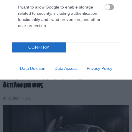
I want to allow Google to enable storage
related to security, including authentication
functionality and fraud prevention, and other
user protection.
CONFIRM
PRONEWS.GR /
AUTO - MOTO
Τα «γαλλικά» πίσω από το τιμόνι
κοστίζουν: Τι πρόστιμο θα πληρώσετε
Data Deletion
Data Access
Privacy Policy
και για πόσες μέρες θα «χάσετε» το
δίπλωμά σας
05.08.2026 | 10:29