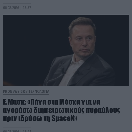
06.08.2026 | 13:57
PRONEWS.GR /
ΤΕΧΝΟΛΟΓΙΑ
Ε.Μασκ: «Πήγα στη Μόσχα για να
αγοράσω διηπειρωτικούς πυραύλους
πριν ιδρύσω τη SpaceX»
06.08.2026 | 11:24