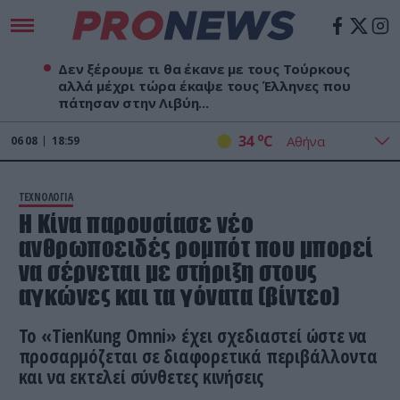
Δεν ξέρουμε τι θα έκανε με τους Τούρκους
αλλά μέχρι τώρα έκαψε τους Έλληνες που
πάτησαν στην Λιβύη...
o
34
C
06
08
18:59
ΤΕΧΝΟΛΟΓΙΑ
Η Κίνα παρουσίασε νέο
ανθρωποειδές ρομπότ που μπορεί
να σέρνεται με στήριξη στους
αγκώνες και τα γόνατα (βίντεο)
Το «TienKung Omni» έχει σχεδιαστεί ώστε να
προσαρμόζεται σε διαφορετικά περιβάλλοντα
και να εκτελεί σύνθετες κινήσεις