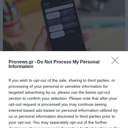
PRONEWS.GR /
ΤΕΧΝΟΛΟΓΙΑ
Pronews.gr -
Do Not Process My Personal
Τα ήξερες; – Τα κουμπιά στο κινητό που
Information
σχεδόν κανείς δεν χρησιμοποιεί αλλά
If you wish to opt-out of the sale, sharing to third parties, or
είναι πολύ χρήσιμα
processing of your personal or sensitive information for
targeted advertising by us, please use the below opt-out
04.08.2026 | 15:11
section to confirm your selection. Please note that after your
opt-out request is processed you may continue seeing
interest-based ads based on personal information utilized by
us or personal information disclosed to third parties prior to
your opt-out. You may separately opt-out of the further