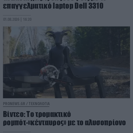
επαγγελματικό laptop Dell 3310
01.08.2026 | 16:20
PRONEWS.GR /
ΤΕΧΝΟΛΟΓΙΑ
Βίντεο: Το τρομακτικό
ρομπότ-«κένταυρος» με το αλυσοπρίονο