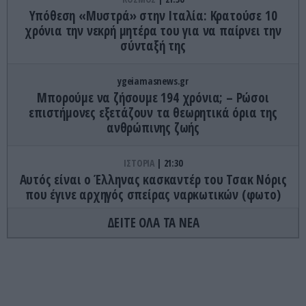
Υπόθεση «Μυστρά» στην Ιταλία: Κρατούσε 10
χρόνια την νεκρή μητέρα του για να παίρνει την
σύνταξή της
ygeiamasnews.gr
Μπορούμε να ζήσουμε 194 χρόνια; – Ρώσοι
επιστήμονες εξετάζουν τα θεωρητικά όρια της
ανθρώπινης ζωής
ΙΣΤΟΡΙΑ
21:30
Αυτός είναι ο Έλληνας κασκαντέρ του Τσακ Νόρις
που έγινε αρχηγός σπείρας ναρκωτικών (φωτο)
ΔΕΙΤΕ ΟΛΑ ΤΑ ΝΕΑ
ΠΡΟΣΩΠΙΚΟ
21:17
Το ύστατο «χαίρε» στον πιλότο του ελικοπτέρου
που έχασε τη ζωή του στην Ψάθα στο
αποτεφρωτήριο Ριτσώνας