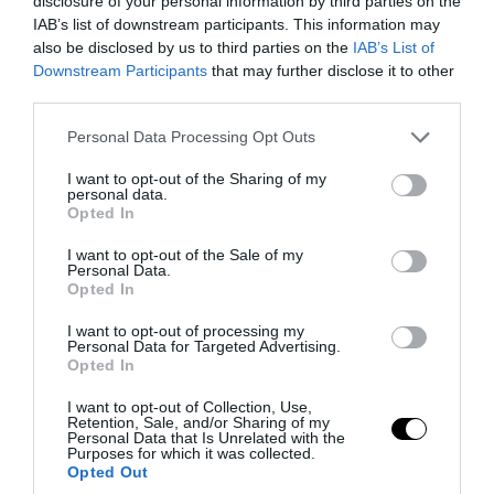
disclosure of your personal information by third parties on the
IAB’s list of downstream participants. This information may
also be disclosed by us to third parties on the
IAB’s List of
Downstream Participants
that may further disclose it to other
third parties.
Please note that this website/app uses one or more Google
Personal Data Processing Opt Outs
services and may gather and store information including but
not limited to your visit or usage behaviour. You may click to
I want to opt-out of the Sharing of my
PRONEWS.GR /
ΤΕΧΝΟΛΟΓΙΑ
personal data.
grant or deny consent to Google and its third-party tags to
Opted In
Δείτε τι πραγματικά συμβαίνει όταν
use your data for below specified purposes in below Google
consent section.
I want to opt-out of the Sale of my
κλείνετε έναν υπολογιστή
Personal Data.
Opted In
04.08.2026 | 11:38
I want to opt-out of processing my
Personal Data for Targeted Advertising.
Opted In
I want to opt-out of Collection, Use,
Retention, Sale, and/or Sharing of my
Personal Data that Is Unrelated with the
Purposes for which it was collected.
Opted Out