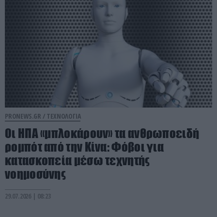
PRONEWS.GR /
ΤΕΧΝΟΛΟΓΙΑ
Οι ΗΠΑ «μπλοκάρουν» τα ανθρωποειδή
ρομπότ από την Κίνα: Φόβοι για
κατασκοπεία μέσω τεχνητής
νοημοσύνης
29.07.2026 | 08:23