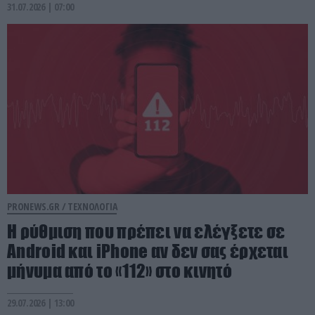
31.07.2026 | 07:00
PRONEWS.GR /
ΤΕΧΝΟΛΟΓΙΑ
Η ρύθμιση που πρέπει να ελέγξετε σε
Android και iPhone αν δεν σας έρχεται
μήνυμα από το «112» στο κινητό
29.07.2026 | 13:00