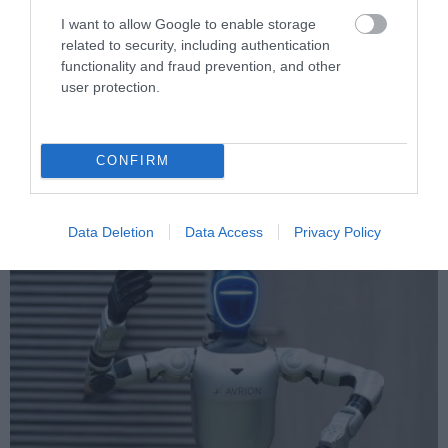
I want to allow Google to enable storage
related to security, including authentication
functionality and fraud prevention, and other
user protection.
PRONEWS.GR /
ΤΕΧΝΟΛΟΓΙΑ
Αυτά είναι τα επαγγέλματα που
εξαφανίστηκαν μέσα σε μία δεκαετία
CONFIRM
και κανείς δεν το κατάλαβε
03.08.2026 | 15:20
Data Deletion
Data Access
Privacy Policy