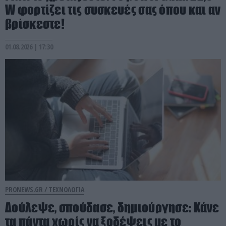
W φορτίζει τις συσκευές σας όπου και αν
βρίσκεστε!
01.08.2026 | 17:30
PRONEWS.GR /
ΤΕΧΝΟΛΟΓΙΑ
Δούλεψε, σπούδασε, δημιούργησε: Kάνε
τα πάντα χωρίς να ξοδέψεις με το