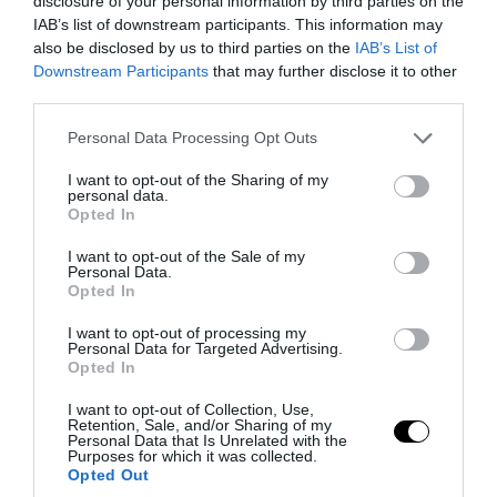
disclosure of your personal information by third parties on the
08.08.2026 | 13:00
IAB’s list of downstream participants. This information may
also be disclosed by us to third parties on the
IAB’s List of
Downstream Participants
that may further disclose it to other
third parties.
Please note that this website/app uses one or more Google
Personal Data Processing Opt Outs
services and may gather and store information including but
not limited to your visit or usage behaviour. You may click to
I want to opt-out of the Sharing of my
personal data.
grant or deny consent to Google and its third-party tags to
Opted In
use your data for below specified purposes in below Google
consent section.
I want to opt-out of the Sale of my
Personal Data.
Opted In
PRONEWS.GR /
ΙΣΤΟΡΙΑ
I want to opt-out of processing my
Personal Data for Targeted Advertising.
H άγνωστη ιστορία πίσω από τους
Opted In
ρηγάδες της τράπουλας – Τι
I want to opt-out of Collection, Use,
συμβολίζουν;
Retention, Sale, and/or Sharing of my
Personal Data that Is Unrelated with the
Purposes for which it was collected.
08.08.2026 | 12:45
Opted Out