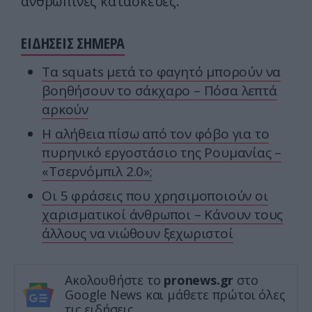
ανθρώπινες κατασκευές.
ΕΙΔΗΣΕΙΣ ΣΗΜΕΡΑ
Τα squats μετά το φαγητό μπορούν να
βοηθήσουν το σάκχαρο – Πόσα λεπτά
αρκούν
Η αλήθεια πίσω από τον φόβο για το
πυρηνικό εργοστάσιο της Ρουμανίας –
«Τσερνόμπιλ 2.0»;
Οι 5 φράσεις που χρησιμοποιούν οι
χαρισματικοί άνθρωποι – Κάνουν τους
άλλους να νιώθουν ξεχωριστοί
Ακολουθήστε το
pronews.gr
στο
Google News και μάθετε πρώτοι όλες
τις ειδήσεις