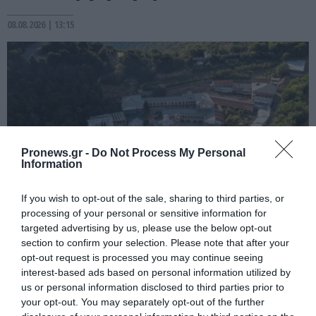
08.08.2026 | 13:15
Pronews.gr -
Do Not Process My Personal
Information
If you wish to opt-out of the sale, sharing to third parties, or
processing of your personal or sensitive information for
PRONEWS.GR /
ΙΣΤΟΡΙΑ
targeted advertising by us, please use the below opt-out
section to confirm your selection. Please note that after your
Το αρχαιότερο μοναστήρι της Ελλάδας
opt-out request is processed you may continue seeing
κρύβει μια ιστορία που μοιάζει
interest-based ads based on personal information utilized by
βγαλμένη από θρύλο
us or personal information disclosed to third parties prior to
your opt-out. You may separately opt-out of the further