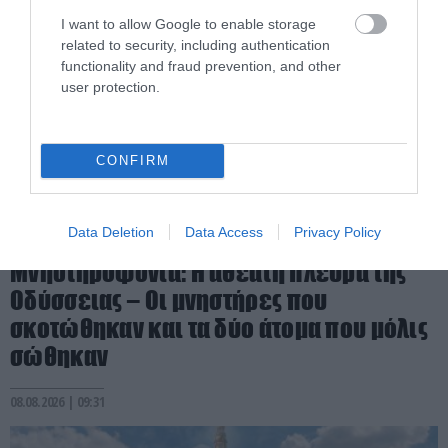
I want to allow Google to enable storage
related to security, including authentication
functionality and fraud prevention, and other
user protection.
CONFIRM
Data Deletion
Data Access
Privacy Policy
PRONEWS.GR /
ΙΣΤΟΡΙΑ
Μνηστηροφονία: Η αθέατη πλευρά της
Οδύσσειας – Οι μνηστήρες που
σκοτώθηκαν και τα δύο άτομα που μόλις
σώθηκαν
08.08.2026 | 09:31