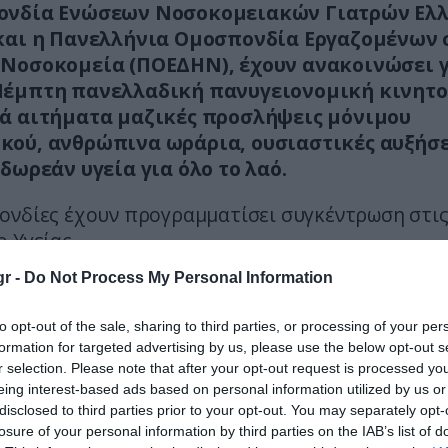
ονδία Ενώσεων Νοσοκομειακών Γιατρών Ελ
και η Πανελλήνια Ομοσπονδία Εργαζομένων 
Νοσοκομεία (ΠΟΕΔΗΝ), έχουν ανακοινώσει 
Πέμπτη πανελλαδική πανυγειονομική κινητ
ά αιτήματα μαζικές προσλήψεις μόνιμου
ού, ανθρώπινα ωράρια, ουσιαστικές αυξήσε
 δωρεάν υγεία για όλο το λαό.
ονδίες έχουν προγραμματίσει συγκέντρωση στις
 Υγείας.
r -
Do Not Process My Personal Information
έχει μέλλον η Δημόσια Υγεία πρέπει να
πιστούν οι χρόνιες παθογένειες της
to opt-out of the sale, sharing to third parties, or processing of your per
τοδότησης και της υποστελέχωσης»,
τονίζει 
formation for targeted advertising by us, please use the below opt-out s
r selection. Please note that after your opt-out request is processed y
eing interest-based ads based on personal information utilized by us or
ναφέρει ότι οι πολίτες έχουν πληρώσει από τη
disclosed to third parties prior to your opt-out. You may separately opt-
losure of your personal information by third parties on the IAB’s list of
δις ευρώ και τα φάρμακα αυξήθηκαν έως 480 %.