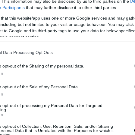
. This information may also be disclosed by us to third parties on the
IA
Participants
that may further disclose it to other third parties.
με την ΠΟΕΔΗΝ στα Νοσοκομεία υπάρχουν 45.00
 θέσεις.
 that this website/app uses one or more Google services and may gath
including but not limited to your visit or usage behaviour. You may click 
από την πλευρά της περιγράφει την κατάσταση 
 to Google and its third-party tags to use your data for below specifi
ogle consent section.
α ως εξής:
«Συνεχή «εντέλλεσθε» για μετακινήσεις
ται όπως όπως τα κενά, υπερεφημέρευση, απλήρω
l Data Processing Opt Outs
 και εφημερίες, αγροτικοί και ειδικευόμενοι σε b
ξεκινήσουν να εργάζονται. Tριτοκοσμικές συνθήκε
o opt-out of the Sharing of my personal data.
γενική εφημερία σε μεγάλα νοσοκομεία του λεκα
In
».
o opt-out of the Sale of my Personal Data.
χει διαθέσιμη συνταγή που μπορεί να επιλύσει 
In
α του ΕΣΥ εάν δεν αντιμετωπισθεί η γενεσιουργό
to opt-out of processing my Personal Data for Targeted
 το χαμηλότατο ύψος των Δημοσίων δαπανών υγε
ing.
In
σκεται στο 5,5% του ΑΕΠ, την ώρα που ο μέσος ό
 Ευρωπαϊκής Ένωσης είναι 7,5% του ΑΕΠ»
, αναφέ
o opt-out of Collection, Use, Retention, Sale, and/or Sharing
ersonal Data that Is Unrelated with the Purposes for which it
lected.