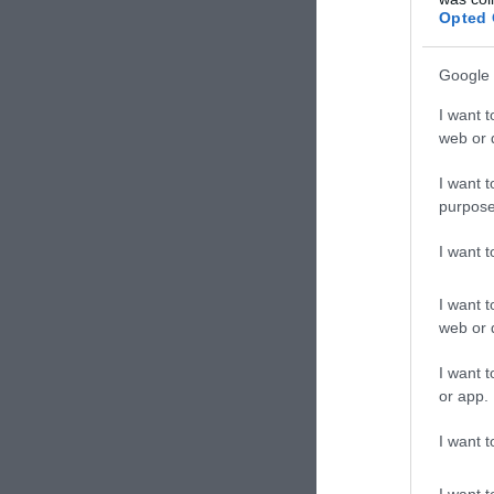
Opted 
ΕΙΔΗΣΕΙΣ 
Google 
Ν.Τραμ
I want t
στην κ
web or d
Όλοι ο
I want t
να… τι
purpose
Πώς μο
«μαγικ
I want 
I want t
web or d
I want t
or app.
I want t
TAGS:
ΓΙΑΤ
I want t