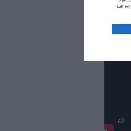
authenti
Δε