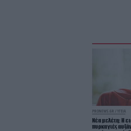
PRONEWS.GR /
ΥΓΕΙΑ
Νέα μελέτη: Η ε
πυρκαγιές αυξάν