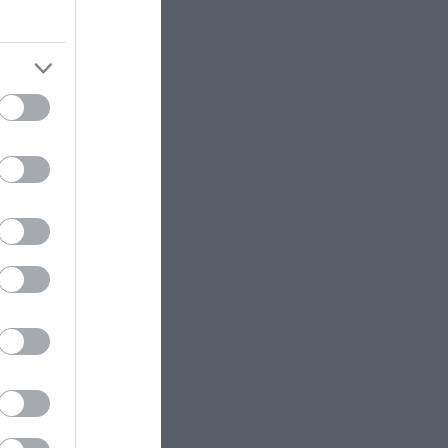
της 46χρονης
ΠΕΡΙΒΑΛΛΟΝ
08:54
«μπλόκο»
Μειώθηκε κατακόρυφα η
αποψίλωση στον Αμαζόνιο – Η
κο
δέσμευση του Βραζιλιάνου
ερού για
προέδρου Λούλα
– Η
ΙΣΤΟΡΙΑ
08:51
Σαν σήμερα το 1303 ο ισχυρός
σεισμός που συγκλόνισε την
Κρήτη και προκάλεσε ζημιές στον
Φάρο της Αλεξάνδρειας
άθετε
ΔΙΕΘΝΗΣ ΑΣΦΑΛΕΙΑ
08:42
Ιράν: Δημοσίευσε φωτογραφίες
αμερικανικών και ισραηλινών
αεροσκαφών & drones που
καταρρίφθηκαν