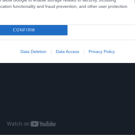
cation functionality and fraud prevention, and other user protection.
ίτε μας ζωντανά στο
YouTube
,
Twitch
,
X
,
Teleg
CONFIRM
Data Deletion
Data Access
Privacy Policy