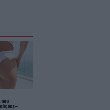
ΔΙΕΘΝΗΣ ΑΣΦΑΛΕΙΑ
08:20
Σκληρή γλώσσα της Ρωσίας κατά
της Γερμανίας για το drone με
εκρηκτικά που βρέθηκε σε
αεροδρόμιο της Λειψίας
X-FILES
08:17
HΠΑ: Το Πεντάγωνο έδωσε στη
δημοσιότητα νέα αρχεία και
βίντεο με UFO – Tα ανεξήγητα
περιστατικά (βίντεο)
ΑΛΛΑ ΣΠΟΡ
08:13
Αποκλείστηκε ξανά η Μαρία
Σάκκαρη: Γνώρισε γρήγορη ήττα με
2-0 στα σετ από την Κ.Γκοφ
(βίντεο)
α που
ούς σας –
ΥΓΕΙΑ
08:07