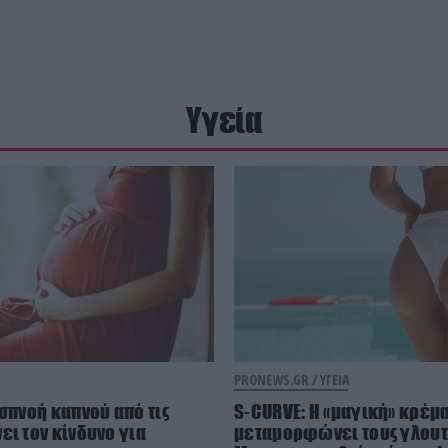
Υγεία
PRONEWS.GR /
ΥΓΕΙΑ
ισπνοή καπνού από τις
S-CURVE: Η «μαγική» κρέμ
ει τον κίνδυνο για
μεταμορφώνει τους γλουτ