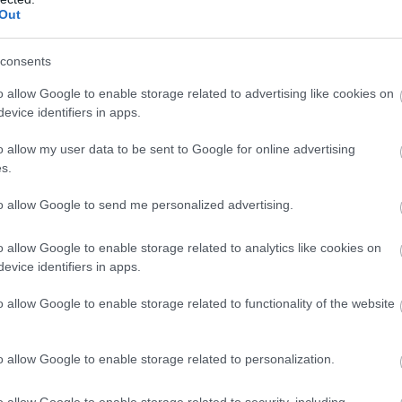
Out
ΣΗΜΕΡΑ
consents
π: Προσφεύγει στο Ανώτατο Δικαστήριο μετά το 
o allow Google to enable storage related to advertising like cookies on
ατασκευή της νέας αίθουσας χορού στον Λευκό Οί
evice identifiers in apps.
ι καλοί χωράνε: Η ευφάνταστη ιδέα ομάδας του Π
o allow my user data to be sent to Google for online advertising
μήσει τους 1.000 χορηγούς
s.
ιάζει το ιδανικό 24ωρο σύμφωνα με επιστήμονες 
ή συνταγή» της ευτυχίας
to allow Google to send me personalized advertising.
o allow Google to enable storage related to analytics like cookies on
evice identifiers in apps.
Ακολουθήστε το
pronews.gr
στο Google News και μ
πρώτοι όλες τις ειδήσεις
o allow Google to enable storage related to functionality of the website
o allow Google to enable storage related to personalization.
ΡΟΙ
ΝΟΣΟΚΟΜΕΙΑ
ΠΟΕΔΗΝ
ΥΓΕΙΑ
o allow Google to enable storage related to security, including