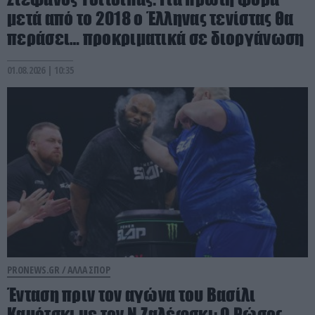
μετά από το 2018 ο Έλληνας τενίστας θα
περάσει… προκριματικά σε διοργάνωση
01.08.2026 | 10:35
PRONEWS.GR /
ΑΛΛΑ ΣΠΟΡ
Ένταση πριν τον αγώνα του Βασίλι
Καμότσκι με τον Ν.Ζαλέφσκι: Ο Ρώσος