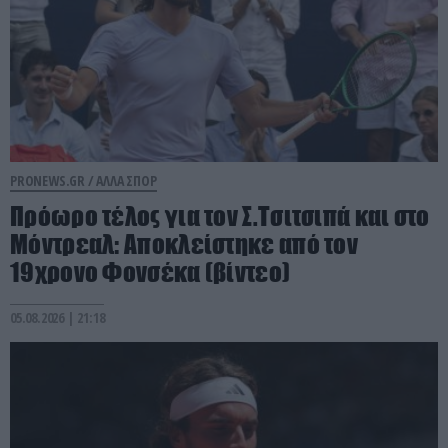
PRONEWS.GR /
ΑΛΛΑ ΣΠΟΡ
Πρόωρο τέλος για τον Σ.Τσιτσιπά και στο
Μόντρεαλ: Αποκλείστηκε από τον
19χρονο Φονσέκα (βίντεο)
05.08.2026 | 21:18