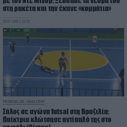
με τον Ντε Μινόρ: Ξέσπασε τα νεύρα του
στη ρακέτα και την έκανε «κομμάτια»
29.07.2026 | 22:53
PRONEWS.GR /
ΑΛΛΑ ΣΠΟΡ
Σάλος σε αγώνα futsal στη Βραζιλία:
Παίκτρια κλώτσησε αντίπαλό της στο