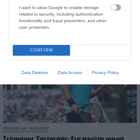
Κωπηλασία: Νέα μεγάλη επιτυχία για
I want to allow Google to enable storage
related to security, including authentication
την Ελλάδα – «Ασημένιες» στο Ευρωπαϊκό
functionality and fraud prevention, and other
Μ.Κοντού και Ε.Αναστασιάδου
user protection.
01.08.2026 | 17:17
CONFIRM
Data Deletion
Data Access
Privacy Policy
PRONEWS.GR /
ΑΛΛΑ ΣΠΟΡ
Στέφανος Τσιτσιπάς: Για πρώτη φορά