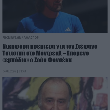
PRONEWS.GR /
ΑΛΛΑ ΣΠΟΡ
Νικηφόρα πρεμιέρα για τον Στέφανο
Τσιτσιπά στο Μόντρεαλ – Επόμενο
«εμπόδιο» ο Ζοάο Φονσέκα
04.08.2026 | 21:43