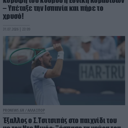
– Υπέταξε την Ισπανία και πήρε το
χρυσό!
31.07.2026 | 23:09
PRONEWS.GR /
ΑΛΛΑ ΣΠΟΡ
Έξαλλος ο Σ.Τσιτσιπάς στο παιχνίδι του