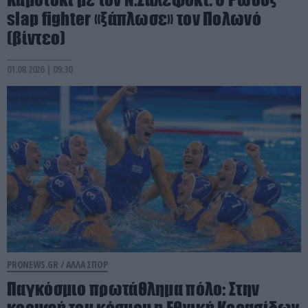
slap fighter «ξάπλωσε» τον Πολωνό
(βίντεο)
01.08.2026 | 09:30
PRONEWS.GR /
ΑΛΛΑ ΣΠΟΡ
Παγκόσμιο πρωτάθλημα πόλο: Στην
κορυφή του κόσμου η Εθνική Κορασίδων