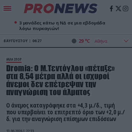
3 μονάδες κάτω η ΝΔ σε μια εβδομάδα
λόγω πυρκαγιών!
o
29
C
8
ΑΥΓΟΎΣΤΟΥ
06:27
ΑΛΛΑ ΣΠΟΡ
Dromia: Ο Μ.Τεντόγλου «πέταξε»
στα 8,54 μέτρα αλλά οι ισχυροί
άνεμοι δεν επέτρεψαν την
αναγνώριση του άλματος
Ο άνεμος καταγράφηκε στα +4,3 μ./δ., τιμή
που υπερβαίνει το επιτρεπτό όριο των +2,0 μ./
δ. για την αναγνώριση επίσημων επιδόσεων
13.06.2026 | 22:33