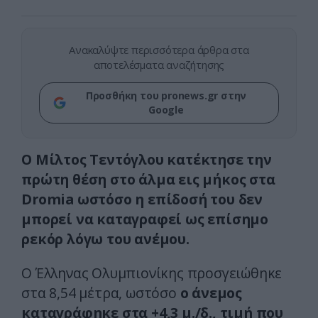
Ανακαλύψτε περισσότερα άρθρα στα
αποτελέσματα αναζήτησης
Προσθήκη του pronews.gr στην
Google
Ο Μίλτος Τεντόγλου κατέκτησε την
πρώτη θέση στο άλμα εις μήκος στα
Dromia ωστόσο η επίδοσή του δεν
μπορεί να καταγραφεί ως επίσημο
ρεκόρ λόγω του ανέμου.
Ο Έλληνας Ολυμπιονίκης προσγειώθηκε
στα 8,54 μέτρα, ωστόσο
ο άνεμος
καταγράφηκε στα +4,3 μ./δ., τιμή που