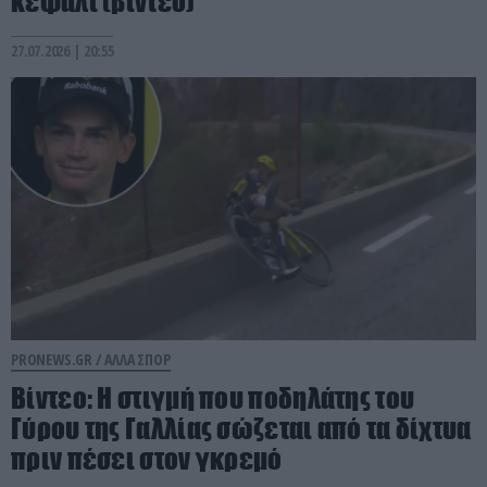
κεφάλι (βίντεο)
27.07.2026 | 20:55
PRONEWS.GR /
ΑΛΛΑ ΣΠΟΡ
Βίντεο: Η στιγμή που ποδηλάτης του
Γύρου της Γαλλίας σώζεται από τα δίχτυα
πριν πέσει στον γκρεμό