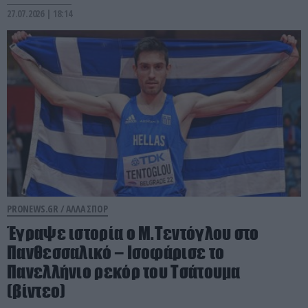
27.07.2026 | 18:14
PRONEWS.GR /
ΑΛΛΑ ΣΠΟΡ
Έγραψε ιστορία ο Μ.Τεντόγλου στο
Πανθεσσαλικό – Ισοφάρισε το
Πανελλήνιο ρεκόρ του Τσάτουμα
(βίντεο)