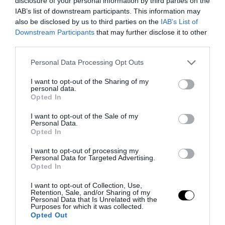
disclosure of your personal information by third parties on the
PRONEWS.GR /
ΑΛΛΑ ΣΠΟΡ
IAB’s list of downstream participants. This information may
also be disclosed by us to third parties on the
IAB’s List of
Πολωνός αθλητής έγινε ο πρώτος
Downstream Participants
that may further disclose it to other
άνθρωπος που διέσχισε κολυμπώντας
third parties.
τη Βαλτική από τη Σουηδία στην Πολωνία
Please note that this website/app uses one or more Google
Personal Data Processing Opt Outs
σε 56 ώρες!
services and may gather and store information including but
not limited to your visit or usage behaviour. You may click to
I want to opt-out of the Sharing of my
personal data.
03.08.2026 | 06:09
grant or deny consent to Google and its third-party tags to
Opted In
use your data for below specified purposes in below Google
consent section.
I want to opt-out of the Sale of my
Personal Data.
Opted In
I want to opt-out of processing my
Personal Data for Targeted Advertising.
Opted In
I want to opt-out of Collection, Use,
Retention, Sale, and/or Sharing of my
Personal Data that Is Unrelated with the
Purposes for which it was collected.
Opted Out