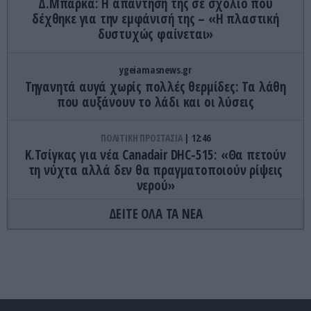
Δ.Μπάρκα: H απάντησή της σε σχόλιο που
δέχθηκε για την εμφάνισή της – «Η πλαστική
δυστυχώς φαίνεται»
ygeiamasnews.gr
Τηγανητά αυγά χωρίς πολλές θερμίδες: Τα λάθη
που αυξάνουν το λάδι και οι λύσεις
ΠΟΛΙΤΙΚΗ ΠΡΟΣΤΑΣΙΑ
12:46
Κ.Τσίγκας για νέα Canadair DHC-515: «Θα πετούν
τη νύχτα αλλά δεν θα πραγματοποιούν ρίψεις
νερού»
ΔΕΙΤΕ ΟΛΑ ΤΑ ΝΕΑ
ΤΕΧΝΟΛΟΓΙΑ
12:38
Nέο Μεξικό: Πρόστιμο 567 εκατ. δολαρίων στη
Meta για τις επιπτώσεις των social media στους
ανηλίκους
GOOD LIFE
12:35