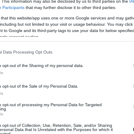
. This information may also be disclosed by us to third parties on the
IA
τον ζωή.
Participants
that may further disclose it to other third parties.
ωσιακό στοιχείο είναι ότι το μέλι δεν χαλάε
 that this website/app uses one or more Google services and may gath
including but not limited to your visit or usage behaviour. You may click 
ήμονες εξηγούν ότι αυτό οφείλεται στη μονα
 to Google and its third-party tags to use your data for below specifi
ου σύνθεση.
ogle consent section.
εξαιρετικά μικρή ποσότητα νερού, γεγονός που
l Data Processing Opt Outs
ει την ανάπτυξη βακτηρίων και μικροοργανισμώ
, έχει όξινο pH, το οποίο δημιουργεί ένα αφιλό
o opt-out of the Sharing of my personal data.
ον για τους περισσότερους παθογόνους οργανισ
In
, οι μέλισσες παράγουν ειδικά ένζυμα κατά 
o opt-out of the Sale of my Personal Data.
ία δημιουργίας του μελιού. Τα ένζυμα αυτά 
In
αγωγή μικρών ποσοτήτων υπεροξειδίου του
to opt-out of processing my Personal Data for Targeted
υ, μιας ουσίας με φυσικές αντιβακτηριακές
ing.
In
.
o opt-out of Collection, Use, Retention, Sale, and/or Sharing
σμός χαμηλής υγρασίας, οξύτητας και φυσικής
ersonal Data that Is Unrelated with the Purposes for which it
lected.