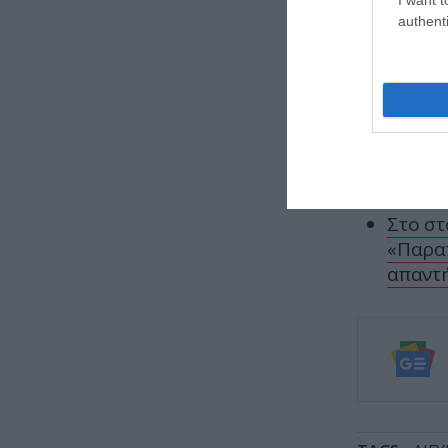
επ’ αόρισ
authenti
ΕΙΔΗΣΕΙΣ 
Έκοψε 
πληρώσ
Τι είν
γνωρίζ
Στο στ
«Παραπ
απαντ