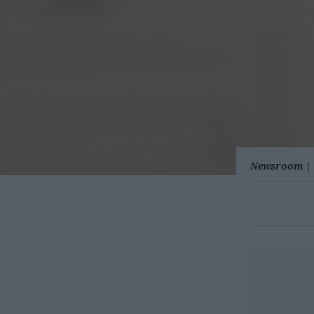
Newsroom
|