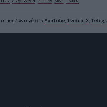
ΥΠΤΟΣ
ΑΝΑΚΑΛΥΨΗ
ΙΣΤΟΡΙΑ
ΜΕΛΙ
ΤΑΦΟΣ
ίτε μας ζωντανά στο
YouTube
,
Twitch
,
X
,
Teleg