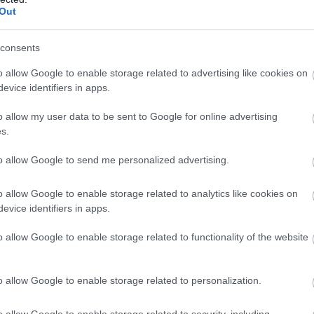
βιακής δράσης λειτουργεί σαν ένα εξαιρετικά
Out
ματικό σύστημα συντήρησης.
consents
ο μέλι που ανακαλύπτεται σε αρχαιολογικού
o allow Google to enable storage related to advertising like cookies on
α εμφανίζει κρυστάλλωση ή να έχει αλλάξει
evice identifiers in apps.
 την πάροδο του χρόνου, αυτό δεν σημαίνει
τα ότι έχει καταστραφεί.
o allow my user data to be sent to Google for online advertising
s.
 περιπτώσεις αρκεί μια ήπια θέρμανση για να ε
to allow Google to send me personalized advertising.
υστή μορφή.
o allow Google to enable storage related to analytics like cookies on
ωση του αιγυπτιακού μελιού αποδεικνύει π
evice identifiers in apps.
ό είναι αυτό το φυσικό προϊόν.
o allow Google to enable storage related to functionality of the website
ρισσότερα τρόφιμα αλλοιώνονται μέσα σε ημέρες
ο μέλι μπορεί να αντέξει χιλιετίες όταν αποθηκε
o allow Google to enable storage related to personalization.
α τον λόγο αυτό θεωρείται συχνά το μοναδικό τ
ιδανικές συνθήκες, μπορεί να παραμείνει βρώσι
o allow Google to enable storage related to security, including