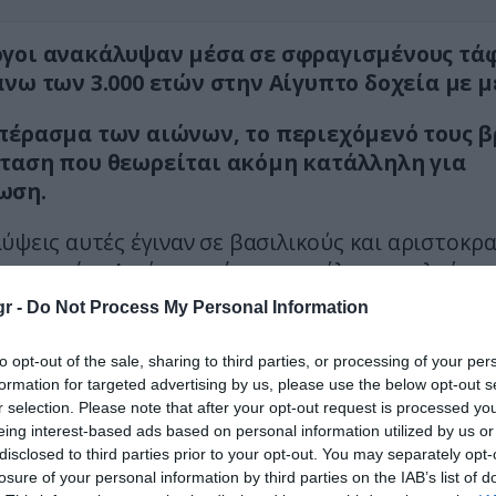
γοι ανακάλυψαν μέσα σε σφραγισμένους τά
άνω των 3.000 ετών στην Αίγυπτο δοχεία με μ
πέρασμα των αιώνων, το περιεχόμενό τους 
ταση που θεωρείται ακόμη κατάλληλη για
ωση.
ύψεις αυτές έγιναν σε βασιλικούς και αριστοκρ
ης αρχαίας Αιγύπτου, όπου το μέλι αποτελούσε
r -
Do Not Process My Personal Information
τιοι το χρησιμοποιούσαν όχι μόνο ως γλυκα
to opt-out of the sale, sharing to third parties, or processing of your per
 για θρησκευτικές τελετές, ως προσφορά στο
formation for targeted advertising by us, please use the below opt-out s
η ως θεραπευτικό μέσο.
r selection. Please note that after your opt-out request is processed y
eing interest-based ads based on personal information utilized by us or
ότι είχε ιδιαίτερες ιδιότητες και συχνά τοποθ
disclosed to third parties prior to your opt-out. You may separately opt-
losure of your personal information by third parties on the IAB’s list of
 μέλι στους τάφους για να συνοδεύουν τους νεκ