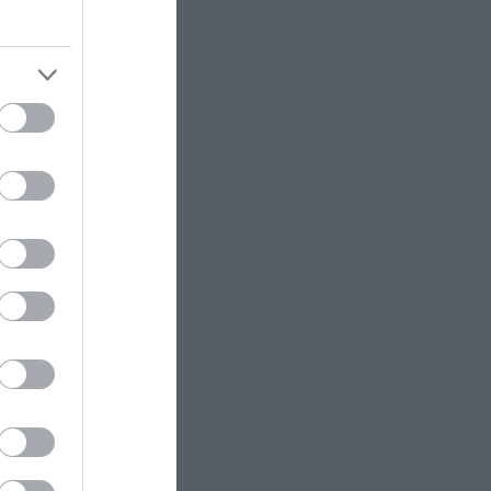
Β.Κυριακίδης: «Δεν πιστεύω στον
Θεό – Είναι δημιούργημα του
ανθρώπου» (βίντεο)
ς χώρους
ΔΙΕΘΝΕΣ ΠΟΔΟΣΦΑΙΡΟ
16:46
 υφή και
Επίσημη η «βόμβα» της
Τράμπζονσπορ με Μ.Σαλάχ –
Υπέγραψε για δύο χρόνια
πανέλθει
ΠΡΟΣΩΠΑ
16:45
Σ.Νοταρά: Το φιλί από ηθοποιό
που την έκανε να… λιποθυμήσει!
όσο
ΕΣΩΤΕΡΙΚΗ ΑΣΦΑΛΕΙΑ
16:32
Σαμοθράκη: 15χρονη έπεσε σε
, μήνες ή
δύσβατη περιοχή και σώθηκε από
ύεται
επιχείρηση διάσωσης –
ρόφιμο
Τραυματίστηκε στο κεφάλι
μο σχεδόν