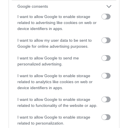
PRONEWS.GR /
ΥΓΕΙΑ
Google consents
Καλοκαίρι και αλλεργίες: Ποια
I want to allow Google to enable storage
συμπτώματα χρειάζονται προσοχή
related to advertising like cookies on web or
device identifiers in apps.
08.08.2026 | 15:11
I want to allow my user data to be sent to
Google for online advertising purposes.
I want to allow Google to send me
personalized advertising.
I want to allow Google to enable storage
related to analytics like cookies on web or
device identifiers in apps.
I want to allow Google to enable storage
related to functionality of the website or app.
PRONEWS.GR /
ΔΙΑΤΡΟΦΗ
I want to allow Google to enable storage
related to personalization.
Γιατί το μέλι δεν χαλάει σχεδόν ποτέ; – Η