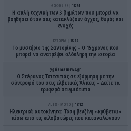
GOOD LIFE
18:24
Η απλή τεχνική των 3 βημάτων που μπορεί να
βοηθήσει όταν σας κατακλύζουν άγχος, θυμός και
ενοχές
ΙΣΤΟΡΙΑ
18:14
Το μυστήριο της Σαντορίνης – Ο 15χρονος που
μπορεί να ανατρέψει ολόκληρη την ιστορία
ygeiamasnews.gr
Ο Στέφανος Τσιτσιπάς σε εξόρμηση με την
σύντροφό του στις ελβετικές Άλπεις – Δείτε τα
τρυφερά στιγμιότυπα
AUTO - MOTO
18:12
Ηλεκτρικά αυτοκίνητα: Τόση βενζίνη «κρύβεται»
πίσω από τις κιλοβατώρες που καταναλώνουν