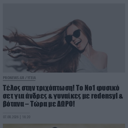
PRONEWS.GR /
ΥΓΕΙΑ
Τέλος στην τριχόπτωση! Το Νο1 φυσικό
σετ για άνδρες & γυναίκες με redensyl &
βότανα – Τώρα με ΔΩΡΟ!
07.08.2026 | 16:20