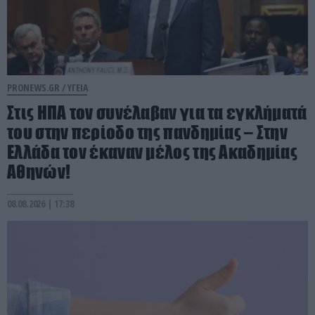
PRONEWS.GR /
ΥΓΕΙΑ
Στις ΗΠΑ τον συνέλαβαν για τα εγκλήματά
του στην περίοδο της πανδημίας – Στην
Ελλάδα τον έκαναν μέλος της Ακαδημίας
Αθηνών!
08.08.2026 | 17:38