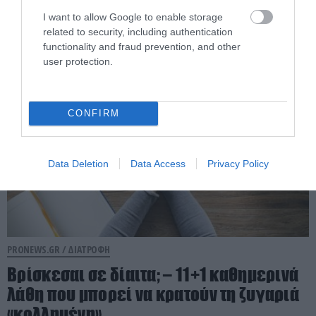
επιστήμη δίνει την απάντηση
I want to allow Google to enable storage
related to security, including authentication
functionality and fraud prevention, and other
08.08.2026 | 11:02
user protection.
CONFIRM
Data Deletion
Data Access
Privacy Policy
PRONEWS.GR /
ΔΙΑΤΡΟΦΗ
Βρίσκεσαι σε δίαιτα; – 11+1 καθημερινά
λάθη που μπορεί να κρατούν τη ζυγαριά
«κολλημένη»