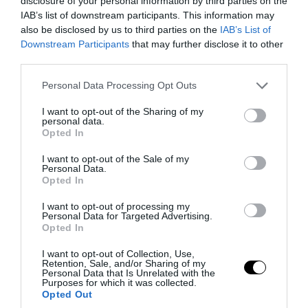
disclosure of your personal information by third parties on the
IAB’s list of downstream participants. This information may
also be disclosed by us to third parties on the
IAB’s List of
Downstream Participants
that may further disclose it to other
PRONEWS.GR /
ΥΓΕΙΑ
third parties.
Ουρικό οξύ: Τι το ανεβάζει και τι ρόλο
Please note that this website/app uses one or more Google
Personal Data Processing Opt Outs
παίζουν καφές, αυγά και ντομάτες
services and may gather and store information including but
not limited to your visit or usage behaviour. You may click to
I want to opt-out of the Sharing of my
personal data.
08.08.2026 | 15:36
grant or deny consent to Google and its third-party tags to
Opted In
use your data for below specified purposes in below Google
consent section.
I want to opt-out of the Sale of my
Personal Data.
Opted In
I want to opt-out of processing my
Personal Data for Targeted Advertising.
Opted In
I want to opt-out of Collection, Use,
Retention, Sale, and/or Sharing of my
Personal Data that Is Unrelated with the
Purposes for which it was collected.
Opted Out