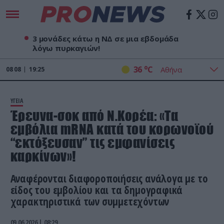
3 μονάδες κάτω η ΝΔ σε μια εβδομάδα
λόγω πυρκαγιών!
o
36
C
08
08
19:25
ΥΓΕΙΑ
Έρευνα-σοκ από Ν.Κορέα: «Τα
εμβόλια mRNA κατά του κορωνοϊού
“εκτόξευσαν” τις εμφανίσεις
καρκίνων»!
Αναφέρονται διαφοροποιήσεις ανάλογα με το
είδος του εμβολίου και τα δημογραφικά
χαρακτηριστικά των συμμετεχόντων
09.06.2026 | 08:29