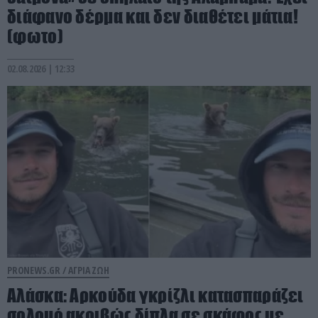
διάφανο δέρμα και δεν διαθέτει μάτια!
(φωτο)
02.08.2026 | 12:33
PRONEWS.GR /
ΑΓΡΙΑ ΖΩΗ
Αλάσκα: Αρκούδα γκρίζλι κατασπαράζει
σολομό ακριβώς δίπλα σε σκάφος με