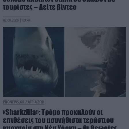
τουρίστες – Δείτε βίντεο
02.08.2026 | 09:44
PRONEWS.GR /
ΑΓΡΙΑ ΖΩΗ
«Sharkzilla»: Tρόμο προκαλούν οι
επιθέσεις του ασυνήθιστα τεράστιου
καρχαρία στη Νέα Υόρκη – Οι θεωρίες