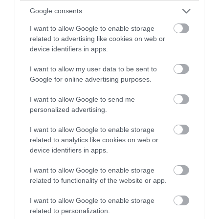
Google consents
I want to allow Google to enable storage
related to advertising like cookies on web or
device identifiers in apps.
PRONEWS.GR /
ΑΓΡΙΑ ΖΩΗ
I want to allow my user data to be sent to
Ινδικός Ωκεανός: Συγκλονίζει βίντεο με
Google for online advertising purposes.
το πένθος θηλυκού δελφινιού: Κουβαλά
I want to allow Google to send me
επί μέρες το νεκρό μικρό της!
personalized advertising.
04.08.2026 | 10:34
I want to allow Google to enable storage
related to analytics like cookies on web or
device identifiers in apps.
I want to allow Google to enable storage
related to functionality of the website or app.
I want to allow Google to enable storage
related to personalization.