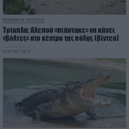
PRONEWS.GR /
ΑΓΡΙΑ ΖΩΗ
Τρίκαλα: Aλεπού «πιάστηκε» να κάνει
«βόλτες» στο κέντρο της πόλης (βίντεο)
04.08.2026 | 08:30