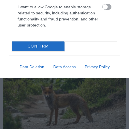
I want to allow Google to enable storage
related to security, including authentication
functionality and fraud prevention, and other
user protection.
PRONEWS.GR /
ΑΓΡΙΑ ΖΩΗ
Σπάνια «ψαριά» για δύο αδέρφια στο
Κέιπ Κοντ: Έπιασαν καρχαρία «τίγρη» – Η
CONFIRM
εμφάνισή του προκαλεί ερωτήματα
04.08.2026 | 09:49
Data Deletion
Data Access
Privacy Policy