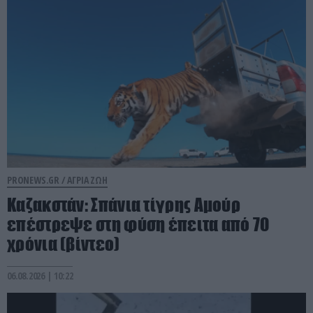
PRONEWS.GR /
ΑΓΡΙΑ ΖΩΗ
Καζακστάν: Σπάνια τίγρης Αμούρ
επέστρεψε στη φύση έπειτα από 70
χρόνια (βίντεο)
06.08.2026 | 10:22