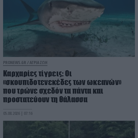
PRONEWS.GR /
ΑΓΡΙΑ ΖΩΗ
Καρχαρίες τίγρεις: Οι
«σκουπιδοτενεκέδες των ωκεανών»
που τρώνε σχεδόν τα πάντα και
προστατεύουν τη θάλασσα
05.08.2026 | 07:16