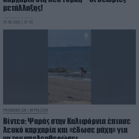
μετάλλαξης!
01.08.2026 | 07:40
PRONEWS.GR /
ΑΓΡΙΑ ΖΩΗ
Βίντεο: Ψαράς στην Καλιφόρνια έπιασε
λευκό καρχαρία και «έδωσε μάχη» για
να τον απελευθερώσει