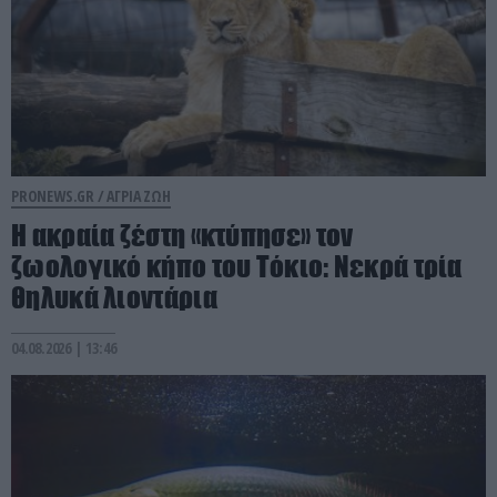
PRONEWS.GR /
ΑΓΡΙΑ ΖΩΗ
Η ακραία ζέστη «κτύπησε» τον
ζωολογικό κήπο του Τόκιο: Νεκρά τρία
θηλυκά λιοντάρια
04.08.2026 | 13:46