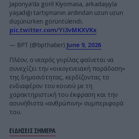
Japonya’da goril Kiyomasa, arkadaşıyla
yaşadığı tartışmanın ardından uzun uzun
düşünürken görüntülendi.
pic.twitter.com/Yi3vMKXVKx
— BPT (@bpthaber)
June 9, 2026
Πλέον, ο νεαρός γορίλας φαίνεται να
συνεχίζει την «οικογενειακή παράδοση»
της δημοσιότητας, κερδίζοντας το
ενδιαφέρον του κοινού με τη
χαρακτηριστική του έκφραση και την
ασυνήθιστα «ανθρώπινη» συμπεριφορά
του.
ΕΙΔΗΣΕΙΣ ΣΗΜΕΡΑ