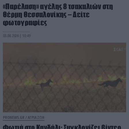
«Παρέλαση» αγέλης 8 τσακαλιών στη
Θέρμη Θεσσαλονίκης – Δείτε
φωτογραφίες
03.08.2026 | 10:49
PRONEWS.GR /
ΑΓΡΙΑ ΖΩΗ
Φωτιά στο Κανδήλι: Συγκλονίζει βίντεο