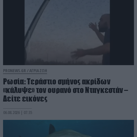
PRONEWS.GR /
ΑΓΡΙΑ ΖΩΗ
Ρωσία: Τεράστιο σμήνος ακρίδων
«κάλυψε» τον ουρανό στο Νταγκεστάν –
Δείτε εικόνες
06.08.2026 | 07:35