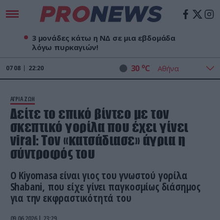
3 μονάδες κάτω η ΝΔ σε μια εβδομάδα
λόγω πυρκαγιών!
o
30
C
07
08
22:20
ΑΓΡΙΑ ΖΩΗ
Δείτε το επικό βίντεο με τον
σκεπτικό γορίλα που έχει γίνει
viral: Τον «κατσάδιασε» άγρια η
σύντροφός του
Ο Kiyomasa είναι γιος του γνωστού γορίλα
Shabani, που είχε γίνει παγκοσμίως διάσημος
για την εκφραστικότητά του
09.06.2026 | 23:29