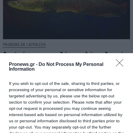
PRONEWS.GR /
ΑΓΡΙΑ ΖΩΗ
Αυτό είναι το μεγαλύτερο ψάρι γλυκού
νερού του Αμαζονίου: Έχει μήκος έως
Pronews.gr -
Do Not Process My Personal
Information
τρία μέτρα & ξεπερνά τα 200 κιλά!
(βίντεο)
If you wish to opt-out of the sale, sharing to third parties, or
processing of your personal or sensitive information for
04.08.2026 | 12:32
targeted advertising by us, please use the below opt-out
section to confirm your selection. Please note that after your
opt-out request is processed you may continue seeing
interest-based ads based on personal information utilized by
us or personal information disclosed to third parties prior to
your opt-out. You may separately opt-out of the further