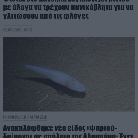
με άλογα να τρέχουν πανικόβλητα για να
γλιτώσουν από τις φλόγες
03.08.2026 | 09:27
PRONEWS.GR /
ΑΓΡΙΑ ΖΩΗ
Ανακαλύφθηκε νέο είδος «ψαριού-
δαίμονα» σε σπήλαιο της Αλαμπάμα: Έχει