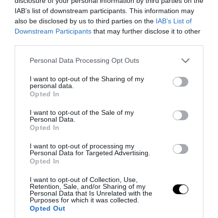
disclosure of your personal information by third parties on the
IAB’s list of downstream participants. This information may
also be disclosed by us to third parties on the
IAB’s List of
Downstream Participants
that may further disclose it to other
third parties.
Please note that this website/app uses one or more Google
Personal Data Processing Opt Outs
services and may gather and store information including but
PRONEWS.GR /
ΑΓΡΙΑ ΖΩΗ
not limited to your visit or usage behaviour. You may click to
I want to opt-out of the Sharing of my
personal data.
Βίντεο: Αρκούδα έκανε… βουτιά σε
grant or deny consent to Google and its third-party tags to
Opted In
use your data for below specified purposes in below Google
πισίνα πολυτελούς βίλας στις ΗΠΑ για να
consent section.
I want to opt-out of the Sale of my
γλιτώσει από τον καύσωνα
Personal Data.
Opted In
04.08.2026 | 11:15
I want to opt-out of processing my
Personal Data for Targeted Advertising.
Opted In
I want to opt-out of Collection, Use,
Retention, Sale, and/or Sharing of my
Personal Data that Is Unrelated with the
Purposes for which it was collected.
Opted Out