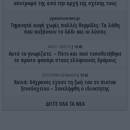
σύντροφό της από την αρχή της σχέσης τους
ygeiamasnews.gr
Τηγανητά αυγά χωρίς πολλές θερμίδες: Τα λάθη
που αυξάνουν το λάδι και οι λύσεις
AUTO - MOTO
13:45
Αυτό το γνωρίζατε; – Πότε και πού τοποθετήθηκε
το πρώτο φανάρι στους ελληνικούς δρόμους
ΕΣΩΤΕΡΙΚΗ ΑΣΦΑΛΕΙΑ
13:42
Χανιά: 64χρονος έχασε τη ζωή του σε πισίνα
ξενοδοχείου – Συνελήφθη ο ιδιοκτήτης
ΔΕΙΤΕ ΟΛΑ ΤΑ ΝΕΑ
ΑΣΤΡΑ & ΖΩΔΙΑ
13:39
Τα τέσσερα ζώδια που θα ζήσουν μεγάλες
ερωτικές αλλαγές μέχρι το τέλος του καλοκαιριού