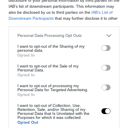
disclosure of your personal information by third parties on the
Βρίσκεσαι σε δίαιτα; – 11+1 καθημερινά
IAB’s list of downstream participants. This information may
λάθη που μπορεί να κρατούν τη ζυγαριά
also be disclosed by us to third parties on the
IAB’s List of
«κολλημένη»
Downstream Participants
that may further disclose it to other
third parties.
08.08.2026 | 09:36
Please note that this website/app uses one or more Google
Personal Data Processing Opt Outs
services and may gather and store information including but
not limited to your visit or usage behaviour. You may click to
I want to opt-out of the Sharing of my
personal data.
grant or deny consent to Google and its third-party tags to
Opted In
use your data for below specified purposes in below Google
consent section.
I want to opt-out of the Sale of my
Personal Data.
Opted In
I want to opt-out of processing my
Personal Data for Targeted Advertising.
Opted In
I want to opt-out of Collection, Use,
Retention, Sale, and/or Sharing of my
PRONEWS.GR /
ΔΙΑΤΡΟΦΗ
Personal Data that Is Unrelated with the
Purposes for which it was collected.
Αυτά είναι τα φρούτα και τα λαχανικά
Opted Out