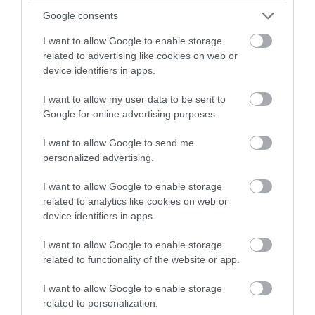
του Αυγούστου: Οι εποχικές επιλογές
Google consents
που πρέπει να βάλετε στο τραπέζι σας
I want to allow Google to enable storage
related to advertising like cookies on web or
07.08.2026 | 13:29
device identifiers in apps.
I want to allow my user data to be sent to
Google for online advertising purposes.
I want to allow Google to send me
personalized advertising.
I want to allow Google to enable storage
related to analytics like cookies on web or
device identifiers in apps.
I want to allow Google to enable storage
related to functionality of the website or app.
PRONEWS.GR /
ΔΙΑΤΡΟΦΗ
Τηγανητά αυγά χωρίς πολλές θερμίδες:
I want to allow Google to enable storage
Τα λάθη που αυξάνουν το λάδι και οι
related to personalization.