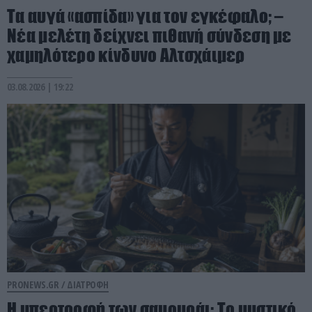
Τα αυγά «ασπίδα» για τον εγκέφαλο; –
Νέα μελέτη δείχνει πιθανή σύνδεση με
χαμηλότερο κίνδυνο Αλτσχάιμερ
03.08.2026 | 19:22
PRONEWS.GR /
ΔΙΑΤΡΟΦΗ
Η υπερτροφή των σαμουράι: Το μυστικό