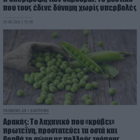
που τους έδινε δύναμη χωρίς υπερβολές
03.08.2026 | 15:00
PRONEWS.GR /
ΔΙΑΤΡΟΦΗ
Αρακάς: Το λαχανικό που «κρύβει»
πρωτεΐνη, προστατεύει τα οστά και
βοηθά το σώμα με πολλούς τρόπους