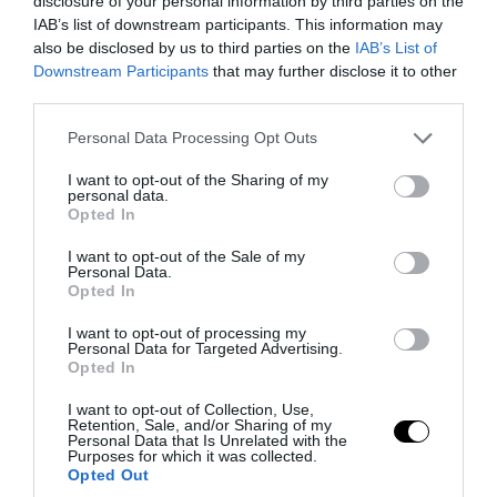
disclosure of your personal information by third parties on the
PRONEWS.GR /
ΔΙΑΣΤΗΜΑ
IAB’s list of downstream participants. This information may
Ψηφιακό Σύμπαν: Είναι η
also be disclosed by us to third parties on the
IAB’s List of
πραγματικότητα γραμμένη σε δυαδικό
Downstream Participants
that may further disclose it to other
third parties.
κώδικα;
Please note that this website/app uses one or more Google
Personal Data Processing Opt Outs
31.07.2026 | 17:41
services and may gather and store information including but
not limited to your visit or usage behaviour. You may click to
I want to opt-out of the Sharing of my
personal data.
grant or deny consent to Google and its third-party tags to
Opted In
use your data for below specified purposes in below Google
consent section.
I want to opt-out of the Sale of my
Personal Data.
Opted In
I want to opt-out of processing my
Personal Data for Targeted Advertising.
Opted In
I want to opt-out of Collection, Use,
Retention, Sale, and/or Sharing of my
Personal Data that Is Unrelated with the
Purposes for which it was collected.
PRONEWS.GR /
ΔΙΑΣΤΗΜΑ
Opted Out