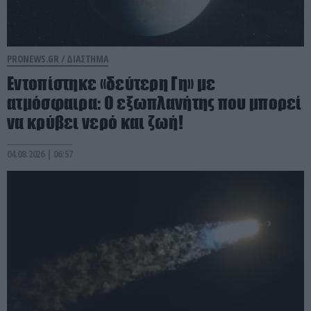
PRONEWS.GR /
ΔΙΑΣΤΗΜΑ
Εντοπίστηκε «δεύτερη Γη» με
ατμόσφαιρα: Ο εξωπλανήτης που μπορεί
να κρύβει νερό και ζωή!
04.08.2026 | 06:57