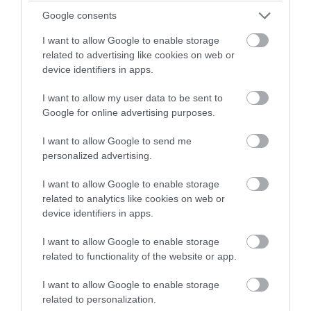
Τα αντικείμενα που χάθηκαν στο
Google consents
διάστημα και εξακολουθούν να
I want to allow Google to enable storage
περιφέρονται γύρω από τη Γη
related to advertising like cookies on web or
device identifiers in apps.
31.07.2026 | 13:44
I want to allow my user data to be sent to
Google for online advertising purposes.
I want to allow Google to send me
personalized advertising.
I want to allow Google to enable storage
related to analytics like cookies on web or
device identifiers in apps.
I want to allow Google to enable storage
related to functionality of the website or app.
PRONEWS.GR /
ΔΙΑΣΤΗΜΑ
I want to allow Google to enable storage
Η Ανδρομέδα μπαίνει σε νέα εποχή: Γιατί
related to personalization.