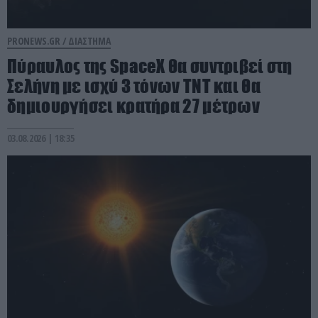
PRONEWS.GR /
ΔΙΑΣΤΗΜΑ
Πύραυλος της SpaceX θα συντριβεί στη
Σελήνη με ισχύ 3 τόνων TNT και θα
δημιουργήσει κρατήρα 27 μέτρων
03.08.2026 | 18:35