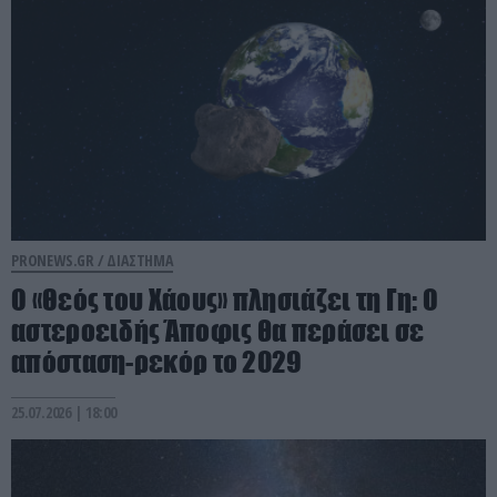
PRONEWS.GR /
ΔΙΑΣΤΗΜΑ
Ο «Θεός του Χάους» πλησιάζει τη Γη: Ο
αστεροειδής Άποφις θα περάσει σε
απόσταση-ρεκόρ το 2029
25.07.2026 | 18:00