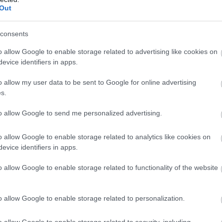
Out
κλιμάκωση στη Μέση Ανατολή δείχνει πόσο εύθρ
σορροπία στην περιοχή. Η άνοδος του πετρελαίο
consents
ί ως άμεσο «καμπανάκι» για την παγκόσμια οικο
o allow Google to enable storage related to advertising like cookies on
ις πιέσεις τόσο στην κυβέρνηση Τραμπ όσο και 
evice identifiers in apps.
ές οικονομίες που ήδη παλεύουν με υψηλό ενερ
o allow my user data to be sent to Google for online advertising
s.
ΣΗΜΕΡΑ
to allow Google to send me personalized advertising.
λλάδα έρχεται αύριο η 46χρονη από τη Βρετανία 
o allow Google to enable storage related to analytics like cookies on
ρείται για τον εμπρησμό στη Marfin
evice identifiers in apps.
ρα για κατοικίες, επιχειρήσεις και αγρότες μετά τι
o allow Google to enable storage related to functionality of the website
: Εξετάζονται ξανά 58.000 φοιτητές που όλοι του
… λόγω εξωτερικής βοήθειας
o allow Google to enable storage related to personalization.
o allow Google to enable storage related to security, including