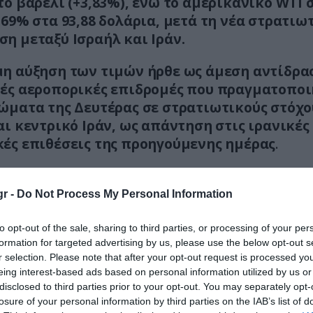
το βαρέλι (+3,83%), ενώ το αμερικανικό WTI
,69% στα 93,88 δολάρια, μετά τη νέα στρατιω
η μεταξύ Ισραήλ και Ιράν.
η αύξηση των τιμών ήρθε ως άμεση αντίδρα
ές αεροπορικές επιδρομές που πραγματοπο
ώματα της Δευτέρας σε στρατιωτικούς στόχο
αι κεντρικό Ιράν, ως απάντηση στις ιρανικές
ές επιθέσεις της προηγούμενης ημέρας
.
ιμάκωση
r -
Do Not Process My Personal Information
ινές Ένοπλες Δυνάμεις (IDF) ανακοίνωσαν ότι έπ
τικούς στόχους που ανήκουν στο ιρανικό
to opt-out of the sale, sharing to third parties, or processing of your per
τικό καθεστώς».
formation for targeted advertising by us, please use the below opt-out s
r selection. Please note that after your opt-out request is processed y
eing interest-based ads based on personal information utilized by us or
στη Μέση Ανατολή λειτουργεί ως καταλύτης για 
disclosed to third parties prior to your opt-out. You may separately opt-
αγορές:
losure of your personal information by third parties on the IAB’s list of