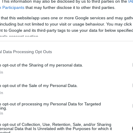
. This information may also be disclosed by us to third parties on the
IA
κανικό δολάριο ενισχύθηκε ως ασφαλές καταφύγ
Participants
that may further disclose it to other third parties.
 that this website/app uses one or more Google services and may gath
αυτή έρχεται σε μια περίοδο που η παγκόσμια 
including but not limited to your visit or usage behaviour. You may click 
εται από υψηλό πληθωρισμό και αβεβαιότητα, εν
 to Google and its third-party tags to use your data for below specifi
ραμένει ιδιαίτερα ευάλωτη λόγω της ενεργειακ
ogle consent section.
ς.
l Data Processing Opt Outs
ικό και στρατιωτικό πλαίσιο
o opt-out of the Sharing of my personal data.
αλλαγή πυρών αποτελεί σοβαρή δοκιμασία για τ
In
 που είχε συμφωνηθεί τον Απρίλιο. Παρότι ο Ντ
ι δηλώσει επανειλημμένα ότι μια συμφωνία με τ
o opt-out of the Sale of my Personal Data.
ντά», οι διαπραγματεύσεις προχωρούν με δυσκολ
In
τον Λίβανο με τη Χεζμπολάχ παραμένει υψηλή.
to opt-out of processing my Personal Data for Targeted
ing.
λεσε όλα τα μέρη να τηρήσουν την εκεχειρία και
In
ουν στο τραπέζι του διαλόγου, εκφράζοντας «β
o opt-out of Collection, Use, Retention, Sale, and/or Sharing
 για την κλιμάκωση.
ersonal Data that Is Unrelated with the Purposes for which it
lected.