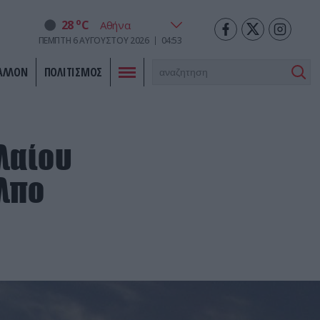
o
28
C
ΠΈΜΠΤΗ
6
ΑΥΓΟΎΣΤΟΥ
2026
04:53
ΑΛΛΟΝ
ΠΟΛΙΤΙΣΜΟΣ
ελαίου
λπο