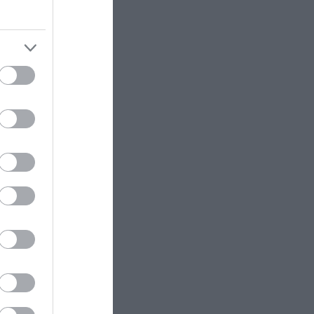
αυστη
GOOD LIFE
19:30
υ
Quiet Firing: Τι είναι η αθόρυβη
νομία, ενώ
απόλυση που έχει γίνει τάση;
στις
γειακό
19:27
Οι τράπεζες μοιράζουν
δισεκατομμύρια στους μετόχους
ενώ δεν πληρώνουν φόρο
που
ΕΝΟΠΛΕΣ ΣΥΓΚΡΟΥΣΕΙΣ
19:24
Αδειάζουν το Κραματόρσκ οι
Ουκρανοί: Έκτακτη εκκένωση
ς φωτιές
στην πόλη μετά την
ς έγραψαν
αιφνιδιαστική προώθηση των
Ρώσων (βίντεο)
19:17