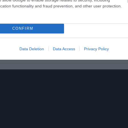
Ακολουθήστε το
pronews.gr
στο Google News και μ
cation functionality and fraud prevention, and other user protection.
πρώτοι όλες τις ειδήσεις
CONFIRM
Ν
ΙΣΡΑΗΛ
ΠΕΤΡΕΛΑΙΟ
Data Deletion
Data Access
Privacy Policy
ίτε μας ζωντανά στο
YouTube
,
Twitch
,
X
,
Teleg